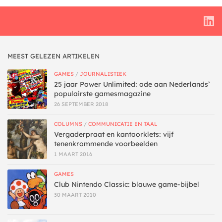
MEEST GELEZEN ARTIKELEN
GAMES
/
JOURNALISTIEK
25 jaar Power Unlimited: ode aan Nederlands’
populairste gamesmagazine
26 SEPTEMBER 2018
COLUMNS
/
COMMUNICATIE EN TAAL
Vergaderpraat en kantoorklets: vijf
tenenkrommende voorbeelden
1 MAART 2016
GAMES
Club Nintendo Classic: blauwe game-bijbel
30 MAART 2010