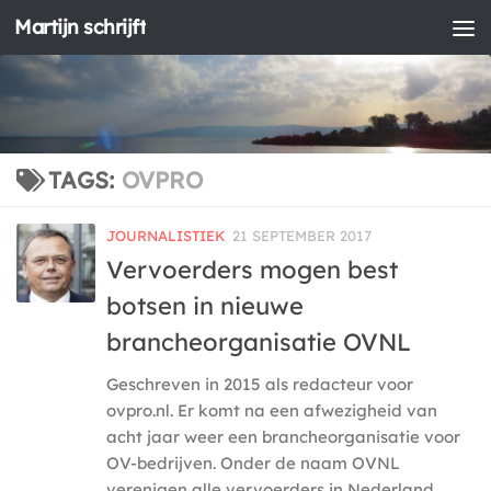
Martijn schrijft
Doorgaan naar inhoud
TAGS:
OVPRO
JOURNALISTIEK
21 SEPTEMBER 2017
Vervoerders mogen best
botsen in nieuwe
brancheorganisatie OVNL
Geschreven in 2015 als redacteur voor
ovpro.nl. Er komt na een afwezigheid van
acht jaar weer een brancheorganisatie voor
OV-bedrijven. Onder de naam OVNL
verenigen alle vervoerders in Nederland