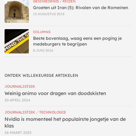
GESCHIEDENIS
/
REIZEN
Groeten uit Iran (5): Rivalen van de Romeinen
13 AUGUSTUS 2015
COLUMNS
Beste bovenlaag, waag eens een poging je
medeburgers te begrijpen
8 JUNI 2016
ONTDEK WILLEKEURIGE ARTIKELEN
JOURNALISTIEK
Weinig animo voor dragen van doodskisten
20 APRIL 2014
JOURNALISTIEK
/
TECHNOLOGIE
Nvidia is momenteel het populairste jongetje van de
klas
26 MAART 2025