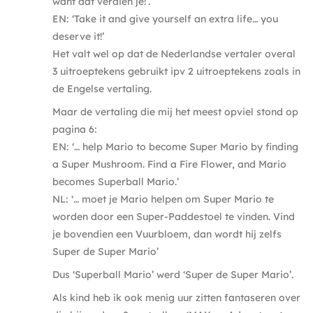
want dat verdien je!’.
EN: ‘Take it and give yourself an extra life… you
deserve it!’
Het valt wel op dat de Nederlandse vertaler overal
3 uitroeptekens gebruikt ipv 2 uitroeptekens zoals in
de Engelse vertaling.
Maar de vertaling die mij het meest opviel stond op
pagina 6:
EN: ‘… help Mario to become Super Mario by finding
a Super Mushroom. Find a Fire Flower, and Mario
becomes Superball Mario.’
NL: ‘… moet je Mario helpen om Super Mario te
worden door een Super-Paddestoel te vinden. Vind
je bovendien een Vuurbloem, dan wordt hij zelfs
Super de Super Mario’
Dus ‘Superball Mario’ werd ‘Super de Super Mario’.
Als kind heb ik ook menig uur zitten fantaseren over