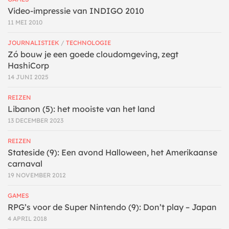
Video-impressie van INDIGO 2010
11 MEI 2010
JOURNALISTIEK
/
TECHNOLOGIE
Zó bouw je een goede cloudomgeving, zegt
HashiCorp
14 JUNI 2025
REIZEN
Libanon (5): het mooiste van het land
13 DECEMBER 2023
REIZEN
Stateside (9): Een avond Halloween, het Amerikaanse
carnaval
19 NOVEMBER 2012
GAMES
RPG’s voor de Super Nintendo (9): Don’t play – Japan
4 APRIL 2018