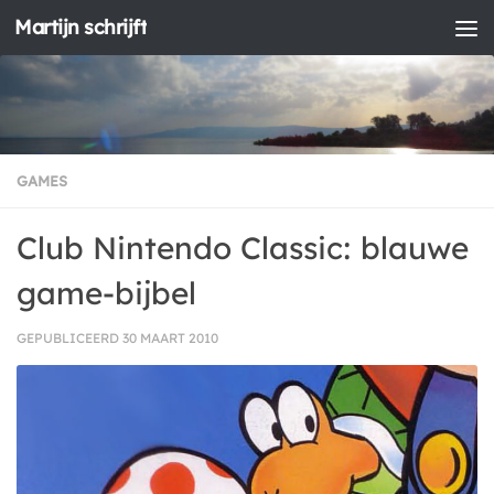
Martijn schrijft
Doorgaan naar inhoud
GAMES
Club Nintendo Classic: blauwe
game-bijbel
GEPUBLICEERD
30 MAART 2010