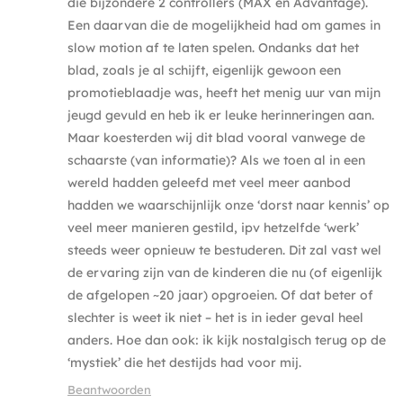
die bijzondere 2 controllers (MAX en Advantage).
Een daarvan die de mogelijkheid had om games in
slow motion af te laten spelen. Ondanks dat het
blad, zoals je al schijft, eigenlijk gewoon een
promotieblaadje was, heeft het menig uur van mijn
jeugd gevuld en heb ik er leuke herinneringen aan.
Maar koesterden wij dit blad vooral vanwege de
schaarste (van informatie)? Als we toen al in een
wereld hadden geleefd met veel meer aanbod
hadden we waarschijnlijk onze ‘dorst naar kennis’ op
veel meer manieren gestild, ipv hetzelfde ‘werk’
steeds weer opnieuw te bestuderen. Dit zal vast wel
de ervaring zijn van de kinderen die nu (of eigenlijk
de afgelopen ~20 jaar) opgroeien. Of dat beter of
slechter is weet ik niet – het is in ieder geval heel
anders. Hoe dan ook: ik kijk nostalgisch terug op de
‘mystiek’ die het destijds had voor mij.
Beantwoorden