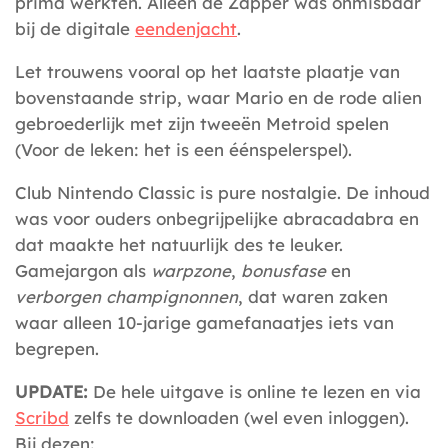
prima werkten. Alleen de Zapper was onmisbaar
bij de digitale
eendenjacht
.
Let trouwens vooral op het laatste plaatje van
bovenstaande strip, waar Mario en de rode alien
gebroederlijk met zijn tweeën Metroid spelen
(Voor de leken: het is een éénspelerspel).
Club Nintendo Classic is pure nostalgie. De inhoud
was voor ouders onbegrijpelijke abracadabra en
dat maakte het natuurlijk des te leuker.
Gamejargon als
warpzone
,
bonusfase
en
verborgen champignonnen
, dat waren zaken
waar alleen 10-jarige gamefanaatjes iets van
begrepen.
UPDATE:
De hele uitgave is online te lezen en via
Scribd
zelfs te downloaden (wel even inloggen).
Bij dezen: