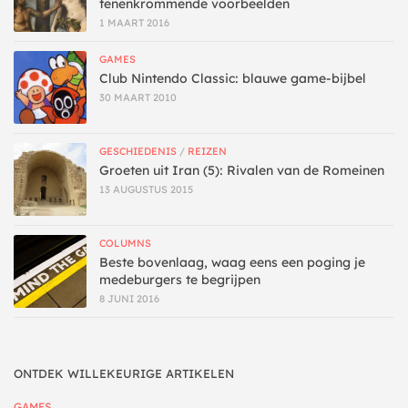
tenenkrommende voorbeelden
1 MAART 2016
GAMES
Club Nintendo Classic: blauwe game-bijbel
30 MAART 2010
GESCHIEDENIS
/
REIZEN
Groeten uit Iran (5): Rivalen van de Romeinen
13 AUGUSTUS 2015
COLUMNS
Beste bovenlaag, waag eens een poging je
medeburgers te begrijpen
8 JUNI 2016
ONTDEK WILLEKEURIGE ARTIKELEN
GAMES