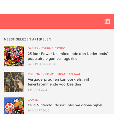
MEEST GELEZEN ARTIKELEN
GAMES
/
JOURNALISTIEK
25 jaar Power Unlimited: ode aan Nederlands’
populairste gamesmagazine
26 SEPTEMBER 2018
COLUMNS
/
COMMUNICATIE EN TAAL
Vergaderpraat en kantoorklets: vijf
tenenkrommende voorbeelden
1 MAART 2016
GAMES
Club Nintendo Classic: blauwe game-bijbel
30 MAART 2010