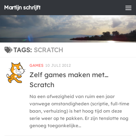
Martijn schrijft
Doorgaan naar inhoud
TAGS:
SCRATCH
GAMES
10 JULI 2012
Zelf games maken met…
Scratch
Na een afwezigheid van ruim een jaar
vanwege omstandigheden (scriptie, full-time
baan, verhuizing) is het hoog tijd om deze
serie weer op te pakken. Er zijn tenslotte nog
genoeg toegankelijke...