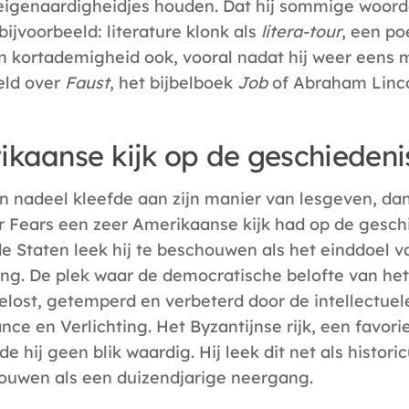
 eigenaardigheidjes houden. Dat hij sommige woord
bijvoorbeeld: literature klonk als
litera-tour
, een p
ijn kortademigheid ook, vooral nadat hij weer eens 
eld over
Faust
, het bijbelboek
Job
of Abraham Linc
kaanse kijk op de geschiedeni
en nadeel kleefde aan zijn manier van lesgeven, dan
r Fears een zeer Amerikaanse kijk had op de gesch
e Staten leek hij te beschouwen als het einddoel 
ng. De plek waar de democratische belofte van he
elost, getemperd en verbeterd door de intellectuel
nce en Verlichting. Het Byzantijnse rijk, een favor
e hij geen blik waardig. Hij leek dit net als histo
ouwen als een duizendjarige neergang.