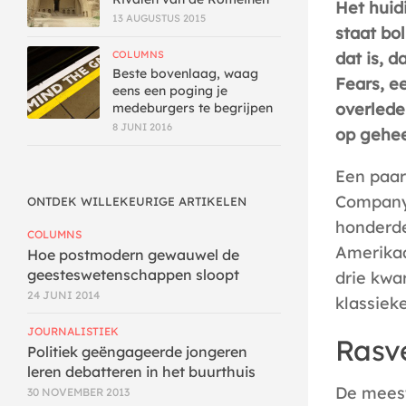
Het huid
13 AUGUSTUS 2015
staat bo
dat is, d
COLUMNS
Beste bovenlaag, waag
Fears, e
eens een poging je
overlede
medeburgers te begrijpen
8 JUNI 2016
op gehee
Een paar
Company
ONTDEK WILLEKEURIGE ARTIKELEN
honderde
COLUMNS
Amerikaa
Hoe postmodern gewauwel de
geesteswetenschappen sloopt
drie kwa
24 JUNI 2014
klassiek
JOURNALISTIEK
Rasve
Politiek geëngageerde jongeren
leren debatteren in het buurthuis
De meest
30 NOVEMBER 2013