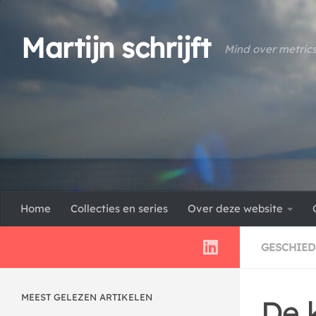
Doorgaan naar inhoud
Martijn schrijft
Mind over metric
Home
Collecties en series
Over deze website
GESCHIED
MEEST GELEZEN ARTIKELEN
De k