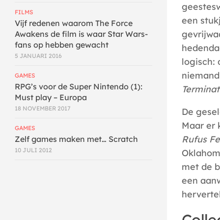
geestesw
FILMS
een stuk
Vijf redenen waarom The Force
gevrijwa
Awakens de film is waar Star Wars-
fans op hebben gewacht
hedendaa
5 JANUARI 2016
logisch:
niemand 
GAMES
RPG’s voor de Super Nintendo (1):
Terminat
Must play – Europa
18 NOVEMBER 2017
De gesel
Maar er 
GAMES
Rufus Fe
Zelf games maken met… Scratch
10 JULI 2012
Oklahoma
met de b
een aanwi
herverte
Colle