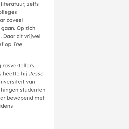
iteratuur, zelfs
olleges
ar zoveel
gaan. Op zich
Daar zit vrijwel
ef op
The
 rasvertellers.
s heette hij
Jesse
niversiteit van
t hingen studenten
kbaar bewapend met
ijdens