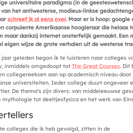
ige universitaire paradigma (in de geesteswetensc
l van het antiwesterse, modieus-linkse gedachten
aar
schreef ik al eens over
. Maar er is hoop:
google
en corpulente Amerikaanse hoogleraar die helaas t
n maar dankzij internet onsterfelijk gemaakt. Een 
l eigen wijze de grote verhalen uit de westerse trad
 jaar geleden begon ik te luisteren naar colleges 
, inmiddels omgedoopt tot
The Great Courses
. Dit
n collegereeksen aan op academisch niveau door
nse universiteiten. Ieder college duurt ongeveer e
rtier. De thema’s zijn divers: van middeleeuwse ges
e mythologie tot deeltjesfysica en het werk van Eins
rtellers
e colleges die ik heb gevolgd, zitten in de