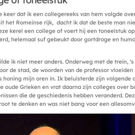
e keer dat ik een collegereeks van hem volgde over
uit het Romeinse rijk, dacht ik dat de beste man ni
ze kerel een college of voert hij een toneelstuk op
rd, helemaal suf gebeukt door gortdroge en humor
wilde ik niet meer anders. Onderweg met de trein, ’
oor de stad, de woorden van de professor vloeiden
s honing mijn oren in. Ik beluisterde zijn volgende 
 oude Grieken en vrat daarna zijn colleges over b
nissen die de geschiedenis hebben veranderd. Dez
root te denken en was niet bang voor een allesomva