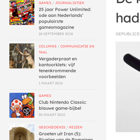
GAMES
/
JOURNALISTIEK
25 jaar Power Unlimited:
had
ode aan Nederlands’
populairste
gamesmagazine
GEPUBLIC
26 SEPTEMBER 2018
COLUMNS
/
COMMUNICATIE EN
TAAL
Vergaderpraat en
kantoorklets: vijf
tenenkrommende
voorbeelden
1 MAART 2016
GAMES
Club Nintendo Classic:
blauwe game-bijbel
30 MAART 2010
GESCHIEDENIS
/
REIZEN
Groeten uit Iran (5):
Rivalen van de Romeinen