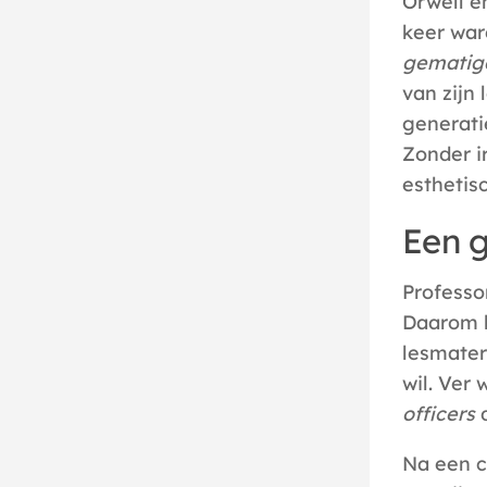
Orwell e
keer war
gematig
van zijn 
generati
Zonder i
esthetisc
Een 
Professor
Daarom h
lesmater
wil. Ver
officers
d
Na een c