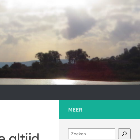
MEER
Zoeken
 altijd