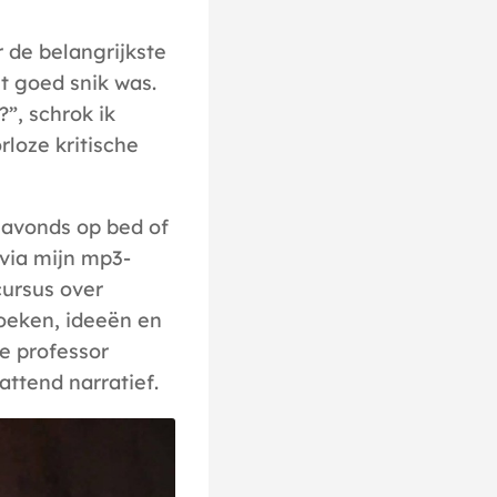
 de belangrijkste
et goed snik was.
?”, schrok ik
loze kritische
s avonds op bed of
 via mijn mp3-
cursus over
oeken, ideeën en
e professor
ttend narratief.