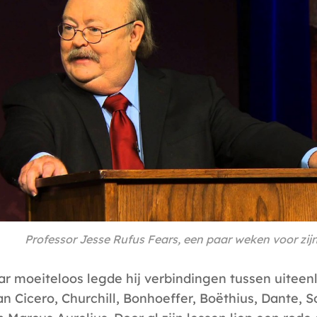
Professor Jesse Rufus Fears, een paar weken voor zij
ar moeiteloos legde hij verbindingen tussen uitee
an Cicero, Churchill, Bonhoeffer, Boëthius, Dante, S