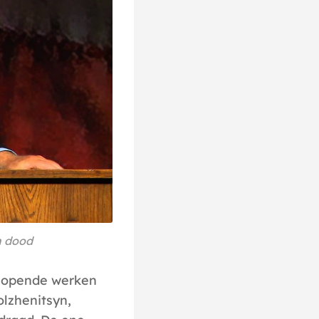
n dood
nlopende werken
olzhenitsyn,