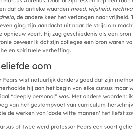
n Marcus Aurelius. Door al zijn lessen liep een rode
en dat de antieke waarden
moed
,
wijsheid
,
rechtva
dheid
, de andere keer het verlangen naar vrijheid.
leven ging zijn aandacht uit naar de strijd om mach
e opnieuw voert. Hij zag geschiedenis als een bron
ronie beweer ik dat zijn colleges een bron waren v
he en spirituele verheffing.
geliefde oom
 Fears wist natuurlijk donders goed dat zijn method
erhaalde hij aan het begin van elke cursus maar w
iaal “deeply personal” was. Met andere woorden: ik 
 weg van het gestampvoet van curriculum-herschrij
ie de werken van ‘dode witte mannen’ het liefst z
ursus of twee werd professor Fears een soort gelie