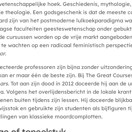
etenschappelijke hoek. Geschiedenis, mythologie, l
je theologie. Een godsgeschenk is dat de meeste c
ard zijn van het postmoderne lulkoekparadigma wa
gse faculteiten geesteswetenschap onder gebukt 
 de cursussen worden op de vrije markt aangeboden. 
te wachten op een radicaal feministisch perspecti
or
.
ecteerde professoren zijn bijna zonder uitzondering
kan er maar één de beste zijn. Bij The Great Course
ars
. Tot aan zijn dood in 2012 doceerde hij aan de u
. Volgens het overlijdensbericht in de lokale kran
enen buiten tijdens zijn lessen. Hij doceerde blij
jsstok en gebruikte zijn studenten als bijfiguren t
llingen van klassieke moordcomplotten.
ge of toneelstuk