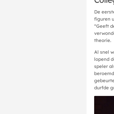
De eerst
figuren 
“Geeft de
verwonde
theorie.
Al snel 
lopend d
speler al
beroemde
gebeurte
durfde g