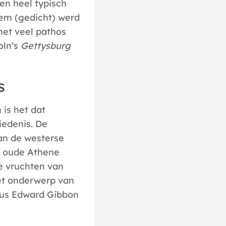
en heel typisch
oem (gedicht) werd
met veel pathos
oln’s
Gettysburg
s
 is het dat
iedenis. De
van de westerse
t oude Athene
e vruchten van
iet onderwerp van
ricus Edward Gibbon