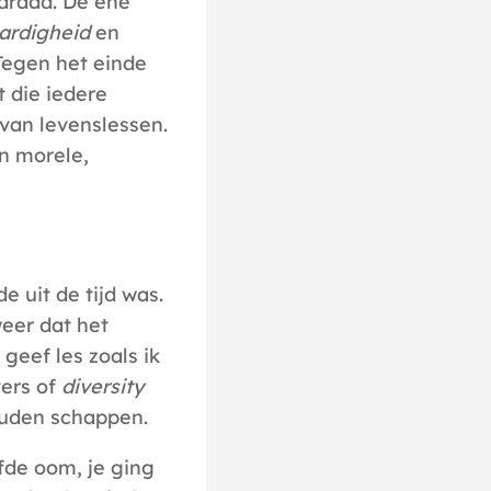
 draad. De ene
ardigheid
en
 Tegen het einde
t die iedere
 van levenslessen.
an morele,
e uit de tijd was.
eer dat het
geef les zoals ik
vers of
diversity
ouden schappen.
fde oom, je ging