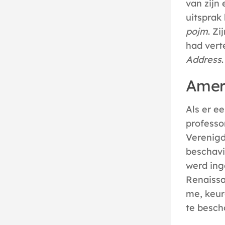
van zijn
uitsprak 
pojm
. Z
had vert
Address
.
Ameri
Als er e
professo
Verenigd
beschavi
werd ing
Renaissa
me, keurd
te besch