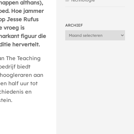
Technologie
happen althans),
goed. Hoe jammer
op Jesse Rufus
ARCHIEF
e vroeg is
Archief
markant figuur die
itie hervertelt.
van The Teaching
 bedrijf biedt
 hoogleraren aan
en half uur tot
chiedenis en
tein.