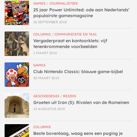
GAMES
/
JOURNALISTIEK
25 jaar Power Unlimited: ode aan Nederlands’
populairste gamesmagazine
26 SEPTEMBER 2018
COLUMNS
/
COMMUNICATIE EN TAAL
Vergaderpraat en kantoorklets: vijf
tenenkrommende voorbeelden
1 MAART 2016
GAMES
Club Nintendo Classic: blauwe game-bijbel
30 MAART 2010
GESCHIEDENIS
/
REIZEN
Groeten uit Iran (5): Rivalen van de Romeinen
13 AUGUSTUS 2015
COLUMNS
Beste bovenlaag, waag eens een poging je