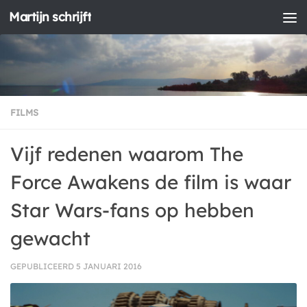
Martijn schrijft
Doorgaan naar inhoud
FILMS
Vijf redenen waarom The
Force Awakens de film is waar
Star Wars-fans op hebben
gewacht
GEPUBLICEERD
5 JANUARI 2016