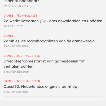
leider al-Baghdadi?
29 OKTOBER 2019
GAMES
/
TECHNOLOGIE
Zo werkt Retroarch (2): Cores downloaden en updaten
24 APRIL 2021
GAMES
Zombies: de regenboogpieten van de gamewereld
23 OKTOBER 2013
GAMES
/
JOURNALISTIEK
Utrechtse ‘gamestorm’: van gamestoelen tot
verhalentochten
3 NOVEMBER 2010
GAMES
/
JOURNALISTIEK
Quest3D: Nederlandse engine stoomt op
1 DECEMBER 2010