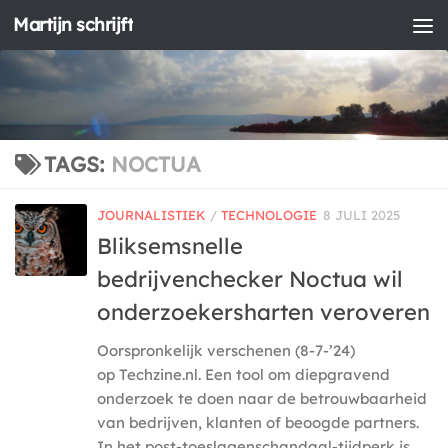
Martijn schrijft
Doorgaan naar inhoud
TAGS:
NOCTUA
JOURNALISTIEK
/
TECHNOLOGIE
8 JULI 2025
Bliksemsnelle
bedrijvenchecker Noctua wil
onderzoekersharten veroveren
Oorspronkelijk verschenen (8-7-’24)
op Techzine.nl. Een tool om diepgravend
onderzoek te doen naar de betrouwbaarheid
van bedrijven, klanten of beoogde partners.
In het post-toeslagenschandaal-tijdperk is