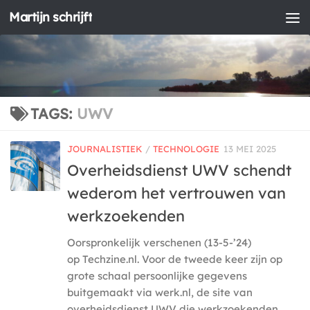
Martijn schrijft
Doorgaan naar inhoud
TAGS:
UWV
JOURNALISTIEK
/
TECHNOLOGIE
13 MEI 2025
Overheidsdienst UWV schendt
wederom het vertrouwen van
werkzoekenden
Oorspronkelijk verschenen (13-5-’24)
op Techzine.nl. Voor de tweede keer zijn op
grote schaal persoonlijke gegevens
buitgemaakt via werk.nl, de site van
overheidsdienst UWV die werkzoekenden