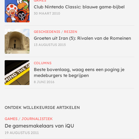
GAMES
Club Nintendo Classic: blauwe game-bijbel
30 MAART 2010
GESCHIEDENIS
/
REIZEN
Groeten uit Iran (5): Rivalen van de Romeinen
13 AUGUSTUS 2015
COLUMNS
Beste bovenlaag, waag eens een poging je
medeburgers te begrijpen
8 JUNI 2016
ONTDEK WILLEKEURIGE ARTIKELEN
GAMES
/
JOURNALISTIEK
De gamesmakelaars van iQU
19 AUGUSTUS 2011