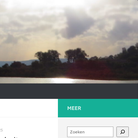
MEER
Zoeken
25