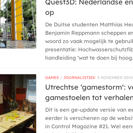
Quest3D: Nederlandse en
op
De Duitse studenten Matthias H
Benjamin Reppmann scheppen er
woord zo vaak mogelijk te gebrui
presentatie: Hochwasserschutzfib
handleiding ‘wat te doen bij hoog.
GAMES
/
JOURNALISTIEK
3 NOVEMBER 2010
Utrechtse ‘gamestorm’: 
gamestoelen tot verhale
Dit is een ge-update versie van ee
eerder is verschenen op de websi
in Control Magazine #21. Wel ee