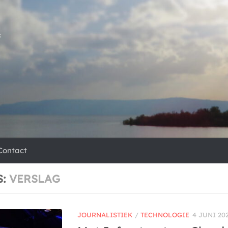
s
Contact
S:
VERSLAG
JOURNALISTIEK
/
TECHNOLOGIE
4 JUNI 20