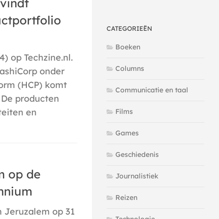
vindt
ctportfolio
CATEGORIEËN
Boeken
4) op Techzine.nl.
Columns
ashiCorp onder
form (HCP) komt
Communicatie en taal
 De producten
teiten en
Films
Games
Geschiedenis
m op de
Journalistiek
ennium
Reizen
n Jeruzalem op 31