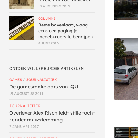
13 AUGUSTUS 2015
COLUMNS
Beste bovenlaag, waag
eens een poging je
medeburgers te begrijpen
8 JUNI 2016
ONTDEK WILLEKEURIGE ARTIKELEN
GAMES
/
JOURNALISTIEK
De gamesmakelaars van iQU
19 AUGUSTUS 2011
JOURNALISTIEK
Overlever Alex Risch leidt stille tocht
zonder rouwstemming
7 JANUARI 2017