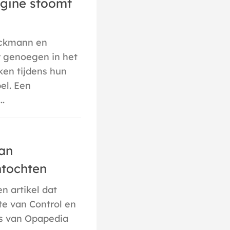
gine stoomt
eckmann en
 genoegen in het
ken tijdens hun
el. Een
..
van
ntochten
n artikel dat
te van Control en
ns van Opapedia