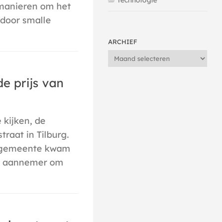
Technologie
 manieren om het
 door smalle
ARCHIEF
Archief
de prijs van
 kijken, de
raat in Tilburg.
de gemeente kwam
n aannemer om