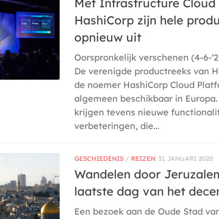
Met Infrastructure Cloud 
HashiCorp zijn hele produ
opnieuw uit
Oorspronkelijk verschenen (4-6-’2
De verenigde productreeks van H
de noemer HashiCorp Cloud Plat
algemeen beschikbaar in Europa.
krijgen tevens nieuwe functionali
verbeteringen, die...
GESCHIEDENIS
/
REIZEN
31 JANUARI 2020
Wandelen door Jeruzale
laatste dag van het dec
Een bezoek aan de Oude Stad va