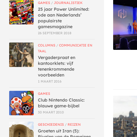
GAMES
/
JOURNALISTIEK
25 jaar Power Unlimited:
ode aan Nederlands’
populairste
gamesmagazine
26 SEPTEMBER 2018
COLUMNS
/
COMMUNICATIE EN
TAAL
Vergaderpraat en
kantoorklets: vijf
tenenkrommende
voorbeelden
1 MAART 2016
GAMES
Club Nintendo Classic:
blauwe game-bijbel
30 MAART 2010
GESCHIEDENIS
/
REIZEN
Groeten uit Iran (5):
Rivalen van de Romeinen