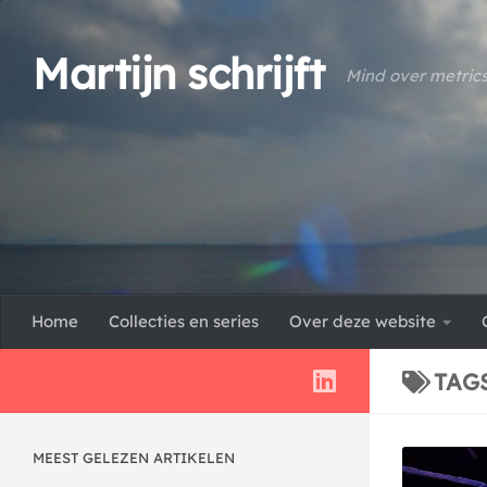
Doorgaan naar inhoud
Martijn schrijft
Mind over metric
Home
Collecties en series
Over deze website
TAG
MEEST GELEZEN ARTIKELEN