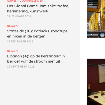
GAMES
/
JOURNALISTIEK
Het Global Game Jam shirt: trofee,
herinnering, kunstwerk
27 JANUARI 2014
REIZEN
Stateside (10): Potlucks, roadtrips
en hiken in de bergen
27 DECEMBER 2012
REIZEN
Libanon (4): op de kerstmarkt in
Beiroet valt de stroom niet uit
26 SEPTEMBER 2023