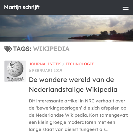
Martijn schrijft
Doorgaan naar inhoud
TAGS:
WIKIPEDIA
JOURNALISTIEK
/
TECHNOLOGIE
6 FEBRUARI 2019
De wondere wereld van de
Nederlandstalige Wikipedia
Dit interessante artikel in NRC verhaalt over
de ‘bewerkingsoorlogen’ die zich afspelen op
de Nederlandse Wikipedia. Kort samengevat:
een klein groepje moderatoren met een
lange staat van dienst fungeert als...