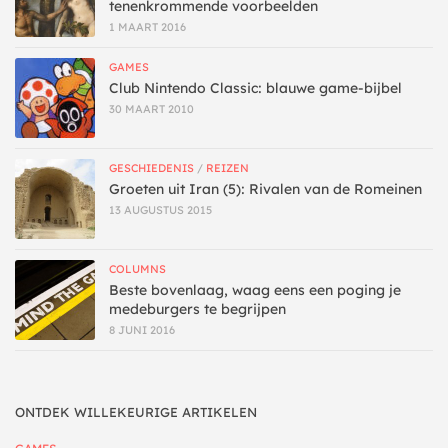
tenenkrommende voorbeelden
1 MAART 2016
GAMES
Club Nintendo Classic: blauwe game-bijbel
30 MAART 2010
GESCHIEDENIS
/
REIZEN
Groeten uit Iran (5): Rivalen van de Romeinen
13 AUGUSTUS 2015
COLUMNS
Beste bovenlaag, waag eens een poging je
medeburgers te begrijpen
8 JUNI 2016
ONTDEK WILLEKEURIGE ARTIKELEN