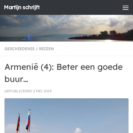
Martijn schrijft
Doorgaan naar inhoud
GESCHIEDENIS
/
REIZEN
Armenië (4): Beter een goede
buur…
GEPUBLICEERD
2 MEI 2019