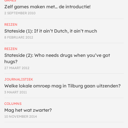
GAMES
Zelf games maken met… de introductie!
2 SEPTEMBER 2010
REIZEN
Stateside (1): If it ain’t Dutch, it ain’t much
8 FEBRUARI 2012
REIZEN
Stateside (2): Who needs drugs when you’ve got
hugs?
27 MAART 2012
JOURNALISTIEK
Welke lokale omroep mag in Tilburg gaan uitzenden?
3 MAART 2011
COLUMNS
Mag het wat zwarter?
10 NOVEMBER 2014