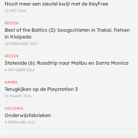
Nooit meer een sleutel kwijt met de KeyFree
22 MEI 2014
REIZEN
Best of the Baltics (2): boogschieten in Trakai, fietsen
in Klaipeda
20 FEBRUARI 2017
REIZEN
Stateside (6): Roadtrip naar Malibu en Santa Monica
6 OKTOBER 2012
GAMES
Terugkijken op de Playstation 3
11 MAART 2014
COLUMNS
Onderwijsfabrieken
9 FEBRUARI 2011