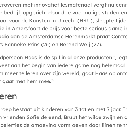
eroveren met innovatief lesmateriaal vergt nu een
e bedrijf, opgericht door drie voormalige studente
ol voor de Kunsten in Utrecht (HKU), sleepte tijd
e in Amersfoort de prijs voor beste serious game i
udio aan de Amsterdamse Herenmarkt praat Contr
rs Sanneke Prins (26) en Berend Weij (27).
dpersoon Haas is de spil in al onze producten”, leg
j weet aan het begin van iedere game nog helemaal n
 meer te leren over zijn wereld, gaat Haas op ont
r gaat met hem mee.”
eren
roep bestaat uit kinderen van 3 tot en met 7 jaar. 
jn vrienden Sofie de eend, Bruut het wilde zwijn en 
pelertjes de omgeving vorm geven door lijnen te 