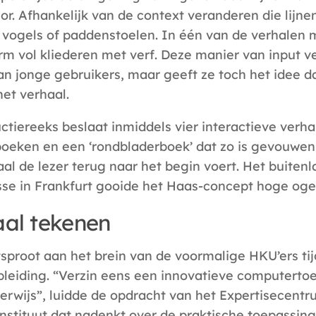
or. Afhankelijk van de context veranderen die lijne
, vogels of paddenstoelen. In één van de verhalen
rm vol kliederen met verf. Deze manier van input ve
an jonge gebruikers, maar geeft ze toch het idee da
het verhaal.
ctiereeks beslaat inmiddels vier interactieve verha
oeken en een ‘rondbladerboek’ dat zo is gevouwen
aal de lezer terug naar het begin voert. Het buitenl
e in Frankfurt gooide het Haas-concept hoge oge
aal tekenen
sproot aan het brein van de voormalige HKU’ers ti
leiding. “Verzin eens een innovatieve computerto
erwijs”, luidde de opdracht van het Expertisecent
instituut dat nadenkt over de praktische toepassin