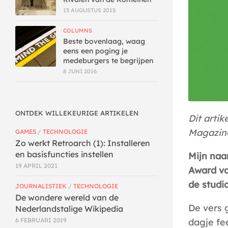
13 AUGUSTUS 2015
COLUMNS
Beste bovenlaag, waag
eens een poging je
medeburgers te begrijpen
8 JUNI 2016
ONTDEK WILLEKEURIGE ARTIKELEN
Dit arti
Magazin
GAMES
/
TECHNOLOGIE
Zo werkt Retroarch (1): Installeren
en basisfuncties instellen
Mijn naa
19 APRIL 2021
Award vo
de studi
JOURNALISTIEK
/
TECHNOLOGIE
De wondere wereld van de
De vers 
Nederlandstalige Wikipedia
dagje fe
6 FEBRUARI 2019