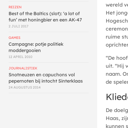
wereld v
REIZEN
Het jong
Best of the Baltics (slot): ‘a lot of
fun’ met honingbier en een AK-47
Hogescho
2 JULI 2017
ceremoni
ruime st
GAMES
Campagne: potje politiek
oprichte
moddergooien
“De hoof
12 APRIL 2010
uit. “Hi
JOURNALISTIEK
naam. Om
Snotneuzen en capuchons vol
pepernoten bij intocht Sinterklaas
de spele
24 AUGUSTUS 2014
Klied
De doelg
Haas, zi
kunnen s