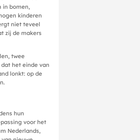
n in bomen,
 mogen kinderen
rgt niet teveel
t zij de makers
len, twee
 dat het einde van
and lonkt: op de
n.
jdens hun
epassing voor het
rum Nederlands,
g van nieuwe