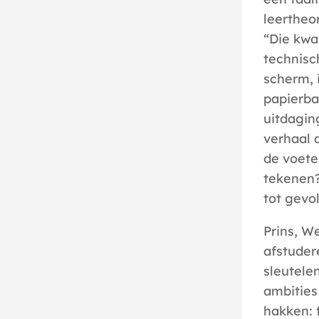
leertheo
“Die kwa
technisc
scherm, i
papierba
uitdagin
verhaal 
de voete
tekenen?
tot gevol
Prins, W
afstuder
sleutele
ambities
hakken: 