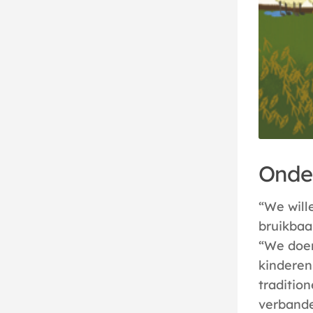
Onde
“We will
bruikbaa
“We doe
kinderen
traditio
verbande