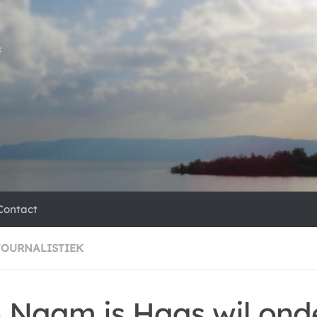
s
Contact
JOURNALISTIEK
n Naam is Haas wil ond