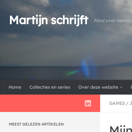
Doorgaan naar inhoud
Martijn schrijft
Mind over metric
Home
Collecties en series
Over deze website
GAMES
/
MEEST GELEZEN ARTIKELEN
Mij