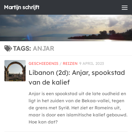
Martijn schrijft
Doorgaan naar inhoud
TAGS:
ANJAR
GESCHIEDENIS
/
REIZEN
9 APRIL 2023
Libanon (2d): Anjar, spookstad
van de kalief
Anjar is een spookstad uit de late oudheid en
ligt in het zuiden van de Bekaa-vallei, tegen
de grens met Syrië. Het ziet er Romeins uit,
maar is door een islamitische kalief gebouwd.
Hoe kan dat?