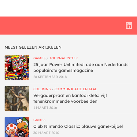
MEEST GELEZEN ARTIKELEN
GAMES
/
JOURNALISTIEK
25 jaar Power Unlimited: ode aan Nederlands’
populairste gamesmagazine
26 SEPTEMBER 2018
COLUMNS
/
COMMUNICATIE EN TAAL
Vergaderpraat en kantoorklets: vijf
tenenkrommende voorbeelden
1 MAART 2016
GAMES
Club Nintendo Classic: blauwe game-bijbel
30 MAART 2010