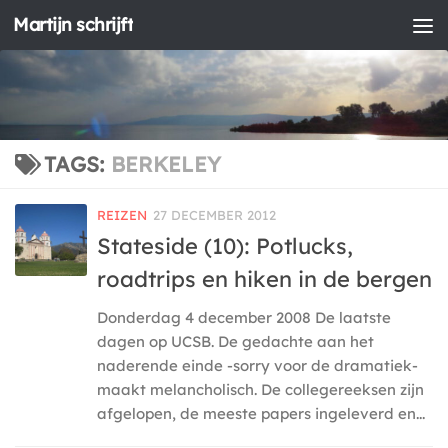
Martijn schrijft
Doorgaan naar inhoud
TAGS:
BERKELEY
REIZEN
27 DECEMBER 2012
Stateside (10): Potlucks,
roadtrips en hiken in de bergen
Donderdag 4 december 2008 De laatste
dagen op UCSB. De gedachte aan het
naderende einde -sorry voor de dramatiek-
maakt melancholisch. De collegereeksen zijn
afgelopen, de meeste papers ingeleverd en...