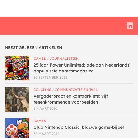
MEEST GELEZEN ARTIKELEN
GAMES
/
JOURNALISTIEK
25 jaar Power Unlimited: ode aan Nederlands’
populairste gamesmagazine
26 SEPTEMBER 2018
COLUMNS
/
COMMUNICATIE EN TAAL
Vergaderpraat en kantoorklets: vijf
tenenkrommende voorbeelden
1 MAART 2016
GAMES
Club Nintendo Classic: blauwe game-bijbel
30 MAART 2010