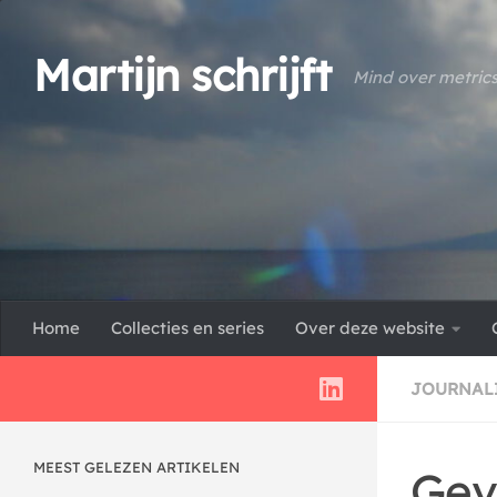
Doorgaan naar inhoud
Martijn schrijft
Mind over metric
Home
Collecties en series
Over deze website
JOURNAL
MEEST GELEZEN ARTIKELEN
Gev