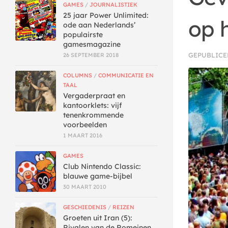
GAMES
/
JOURNALISTIEK
25 jaar Power Unlimited:
op 
ode aan Nederlands’
populairste
gamesmagazine
GEPUBLIC
26 SEPTEMBER 2018
COLUMNS
/
COMMUNICATIE EN
TAAL
Vergaderpraat en
kantoorklets: vijf
tenenkrommende
voorbeelden
1 MAART 2016
GAMES
Club Nintendo Classic:
blauwe game-bijbel
30 MAART 2010
GESCHIEDENIS
/
REIZEN
Groeten uit Iran (5):
Rivalen van de Romeinen