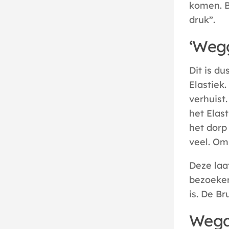
komen. B
druk”.
‘Wegg
Dit is du
Elastiek.
verhuist
het Elast
het dorp
veel. Om 
Deze laat
bezoeker
is. De B
Weg