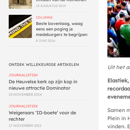
13 AUGUSTUS 2015
COLUMNS
Beste bovenlaag, waag
eens een poging je
medeburgers te begrijpen
8 JUNI 2016
ONTDEK WILLEKEURIGE ARTIKELEN
Uit het a
JOURNALISTIEK
Elastiek,
De Heuvelse kerk op zijn kop in
nieuwe attractie Dominator
recordaa
23 NOVEMBER 2014
evenement
JOURNALISTIEK
Samen me
Weigeraars ‘ID-boete’ voor de
Plein in 
rechter
vinden. E
17 NOVEMBER 2011