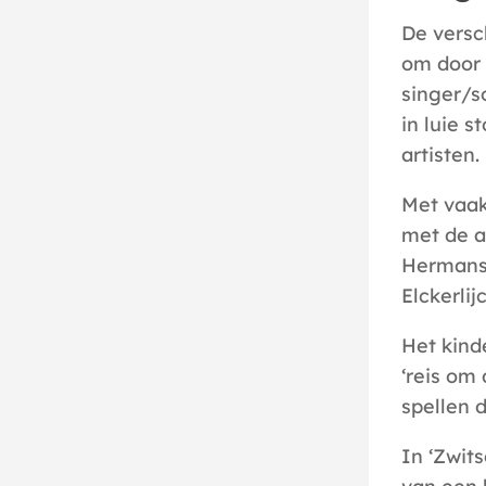
De versc
om door 
singer/s
in luie s
artisten.
Met vaak
met de a
Hermans 
Elckerli
Het kind
‘reis om
spellen d
In ‘Zwit