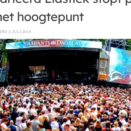
het hoogtepunt
EERD
2 JULI 2014