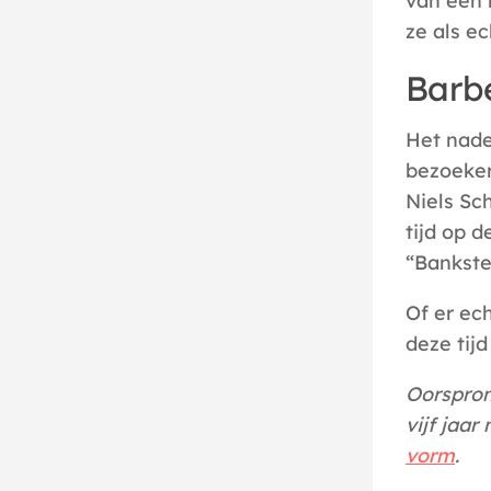
van een 
ze als e
Barb
Het nade
bezoeker
Niels Sc
tijd op 
“Bankstel
Of er ec
deze tijd
Oorspron
vijf jaar
vorm
.