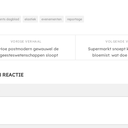
ants dagblad
elastiek
evenementen
reportage
VORIGE VERHAAL
VOLGENDE 
Hoe postmodern gewauwel de
Supermarkt snoept k
geesteswetenschappen sloopt
bloemist: wat doe
N REACTIE