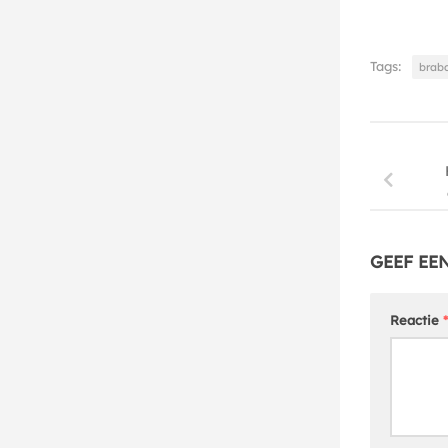
Tags:
brab
GEEF EE
Reactie
*