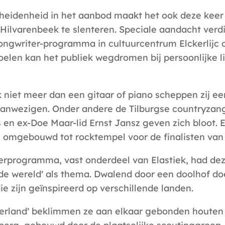
heidenheid in het aanbod maakt het ook deze keer
Hilvarenbeek te slenteren. Speciale aandacht verd
ongwriter-programma in cultuurcentrum Elckerlijc 
toelen kan het publiek wegdromen bij persoonlijke l
 niet meer dan een gitaar of piano scheppen zij e
anwezigen. Onder andere de Tilburgse countryzan
en ex-Doe Maar-lid Ernst Jansz geven zich bloot. E
jc omgebouwd tot rocktempel voor de finalisten va
erprogramma, vast onderdeel van Elastiek, had dez
 de wereld’ als thema. Dwalend door een doolhof do
ie zijn geïnspireerd op verschillende landen.
serland’ beklimmen ze aan elkaar gebonden houten