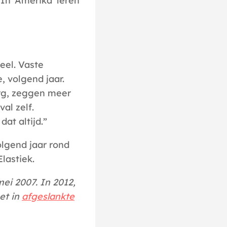
In ‘Amerika’ leren
el. Vaste
, volgend jaar.
urg, zeggen meer
al zelf.
at altijd.”
olgend jaar rond
Elastiek.
ei 2007. In 2012,
het in
afgeslankte