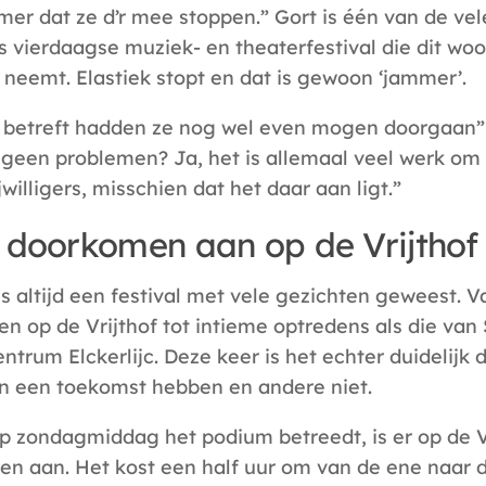
mer dat ze d’r mee stoppen.” Gort is één van de ve
is vierdaagse muziek- en theaterfestival die dit woo
neemt. Elastiek stopt en dat is gewoon ‘jammer’.
 betreft hadden ze nog wel even mogen doorgaan”, 
h geen problemen? Ja, het is allemaal veel werk om
jwilligers, misschien dat het daar aan ligt.”
 doorkomen aan op de Vrijthof
is altijd een festival met vele gezichten geweest. V
en op de Vrijthof tot intieme optredens als die van 
entrum Elckerlijc. Deze keer is het echter duidelij
n een toekomst hebben en andere niet.
ip zondagmiddag het podium betreedt, is er op de V
n aan. Het kost een half uur om van de ene naar d