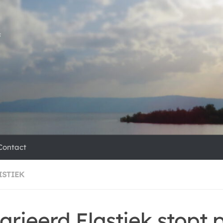
s
Contact
ISTIEK
arieerd Elastiek stopt 