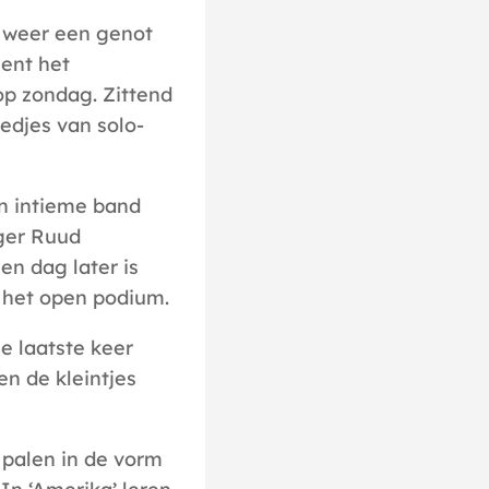
 weer een genot
ient het
op zondag. Zittend
iedjes van solo-
en intieme band
ger Ruud
en dag later is
n het open podium.
e laatste keer
en de kleintjes
 palen in de vorm