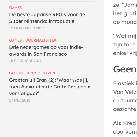
ze. “Jam
GAMES
het grat
De beste Japanse RPG’s voor de
Super Nintendo: introductie
de mond 
12 NOVEMBER 2017
“Wat mij
GAMES
/
JOURNALISTIEK
zijn toc
Drie nedergames op voor indie-
enkel vri
awards in San Francisco
15 FEBRUARI 2011
Geen
GESCHIEDENIS
/
REIZEN
Groeten uit Iran (2): ‘Waar was jij,
Elastiek 
toen Alexander de Grote Persepolis
Van Velz
vernietigde?’
cultuurc
17 MEI 2015
gezichte
Als Krez
doorkome