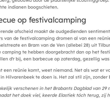
berg, gebouwd door de plaatselijke scoutinggroep. 
chte indianen boogschieten.
ecue op festivalcamping
rende afscheid maakt de oudgedienden sentimente
s van de festivalcamping dromen al van een reünie
helstreate en Bram van de Ven (allebei 28) uit Tilb
de camping te hebben doorgebracht dan op het festiv
len d’r bij, een barbecue op zaterdag, gezellig was d
ht een reünie komt, weet niemand. Net als wat er v
 in Hilvarenbeek te doen is. Het zal stil zijn, zonder 
kelijk verschenen in het Brabants Dagblad van 29 m
 nadat het doek viel, keerde Elastiek tóch terug, zij 