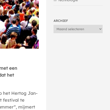
Technologie
ARCHIEF
Archief
f met een
dat het
p het Hertog Jan-
 festival te
 “Jammer”, mijmert