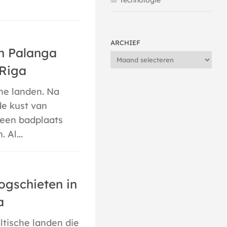
Technologie
ARCHIEF
an Palanga
Archief
 Riga
che landen. Na
e kust van
 een badplaats
 Al...
oogschieten in
a
ltische landen die