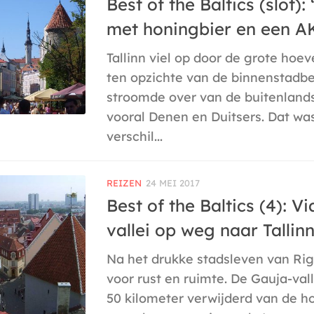
Best of the Baltics (slot): 
met honingbier en een A
Tallinn viel op door de grote hoev
ten opzichte van de binnenstadb
stroomde over van de buitenlan
vooral Denen en Duitsers. Dat wa
verschil...
REIZEN
24 MEI 2017
Best of the Baltics (4): V
vallei op weg naar Tallin
Na het drukke stadsleven van Rig
voor rust en ruimte. De Gauja-vall
50 kilometer verwijderd van de ho