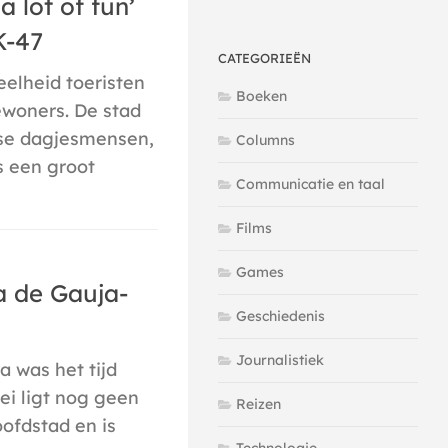
‘a lot of fun’
K-47
CATEGORIEËN
eelheid toeristen
Boeken
ewoners. De stad
dse dagjesmensen,
Columns
s een groot
Communicatie en taal
Films
Games
ia de Gauja-
Geschiedenis
n
Journalistiek
a was het tijd
ei ligt nog geen
Reizen
ofdstad en is