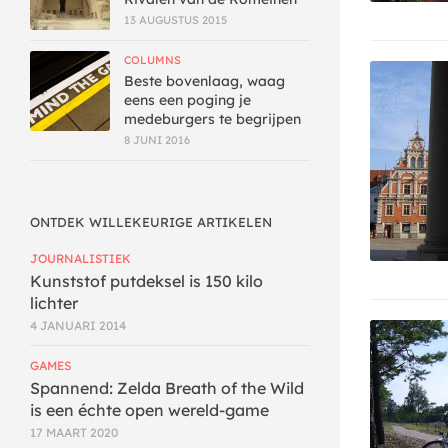
13 AUGUSTUS 2015
COLUMNS
Beste bovenlaag, waag
eens een poging je
medeburgers te begrijpen
8 JUNI 2016
ONTDEK WILLEKEURIGE ARTIKELEN
JOURNALISTIEK
Kunststof putdeksel is 150 kilo
lichter
4 JANUARI 2014
GAMES
Spannend: Zelda Breath of the Wild
is een échte open wereld-game
17 MAART 2020