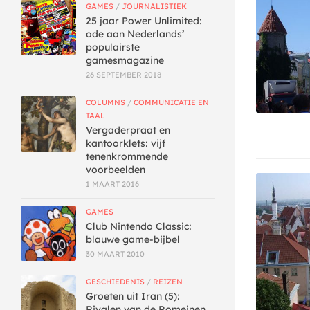
GAMES
/
JOURNALISTIEK
25 jaar Power Unlimited:
ode aan Nederlands’
populairste
gamesmagazine
26 SEPTEMBER 2018
COLUMNS
/
COMMUNICATIE EN
TAAL
Vergaderpraat en
kantoorklets: vijf
tenenkrommende
voorbeelden
1 MAART 2016
GAMES
Club Nintendo Classic:
blauwe game-bijbel
30 MAART 2010
GESCHIEDENIS
/
REIZEN
Groeten uit Iran (5):
Rivalen van de Romeinen