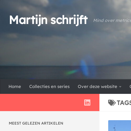
Doorgaan naar inhoud
Martijn schrijft
Mind over metric
Home
Collecties en series
Over deze website
TAG
MEEST GELEZEN ARTIKELEN