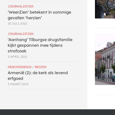
JOURNALISTIEK
‘WeerZien’ betekent in sommige
gevallen ‘herzien’
18 JULI 2013
JOURNALISTIEK
‘Aanhang’ Tilburgse drugsfamilie
kijkt gespannen mee tijdens
strafzaak
2 APRIL 2011
GESCHIEDENIS
/
REIZEN
Armenië (2): de kerk als levend
erfgoed
5 MAART 2019