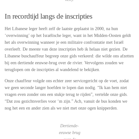
In recordtijd langs de inscripties
Het Libanese leger heeft zelf de laatste geplaatst in 2000, na hun
‘overwinning’ op het Israëlische leger, want in het Midden-Oosten geldt
het als overwinning wanneer je een militaire confrontatie met Israël
overleeft. De meeste van deze inscripties heb ik helaas niet gezien. De
Libanese buschauffeur begreep onze gids verkeerd: die wilde ons afzetten
bij een dertiende eeuwse-brug over de rivier. Vervolgens zouden we
teruglopen om de inscripties al wandelend te bekijken.
Onze chauffeur volgde ons echter zeer servicegericht op de voet, zodat
we geen seconde langer hoefden te lopen dan nodig. “Ik kan hem niet
vragen even zonder ons een stukje terug te rijden”, vertelde onze gids.
“Dat zou gezichtsverlies voor ‘m zijn.” Ach, vanuit de bus konden we
nog het een en ander zien als we niet met onze ogen knipperden.
Dertiende-
eeuwse brug