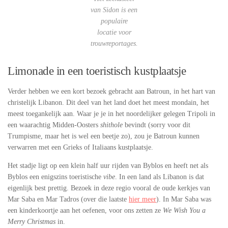
van Sidon is een
populaire
locatie voor
trouwreportages.
Limonade in een toeristisch kustplaatsje
Verder hebben we een kort bezoek gebracht aan Batroun, in het hart van
christelijk Libanon. Dit deel van het land doet het meest mondain, het
meest toegankelijk aan. Waar je je in het noordelijker gelegen Tripoli in
een waarachtig Midden-Oosters
shithole
bevindt (sorry voor dit
Trumpisme, maar het is wel een beetje zo), zou je Batroun kunnen
verwarren met een Grieks of Italiaans kustplaatsje.
Het stadje ligt op een klein half uur rijden van Byblos en heeft net als
Byblos een enigszins toeristische
vibe
. In een land als Libanon is dat
eigenlijk best prettig. Bezoek in deze regio vooral de oude kerkjes van
Mar Saba en Mar Tadros (over die laatste
hier meer
). In Mar Saba was
een kinderkoortje aan het oefenen, voor ons zetten ze
We Wish You a
Merry Christmas
in.