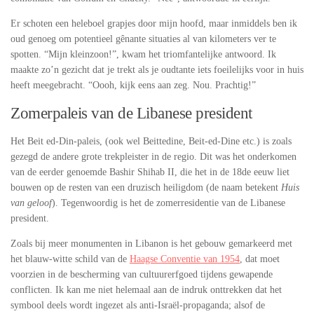
Er schoten een heleboel grapjes door mijn hoofd, maar inmiddels ben ik
oud genoeg om potentieel gênante situaties al van kilometers ver te
spotten. “Mijn kleinzoon!”, kwam het triomfantelijke antwoord. Ik
maakte zo’n gezicht dat je trekt als je oudtante iets foeilelijks voor in huis
heeft meegebracht. “Oooh, kijk eens aan zeg. Nou. Prachtig!”
Zomerpaleis van de Libanese president
Het Beit ed-Din-paleis, (ook wel Beittedine, Beit-ed-Dine etc.) is zoals
gezegd de andere grote trekpleister in de regio. Dit was het onderkomen
van de eerder genoemde Bashir Shihab II, die het in de 18de eeuw liet
bouwen op de resten van een druzisch heiligdom (de naam betekent
Huis
van geloof
). Tegenwoordig is het de zomerresidentie van de Libanese
president.
Zoals bij meer monumenten in Libanon is het gebouw gemarkeerd met
het blauw-witte schild van de
Haagse Conventie van 1954
, dat moet
voorzien in de bescherming van cultuurerfgoed tijdens gewapende
conflicten. Ik kan me niet helemaal aan de indruk onttrekken dat het
symbool deels wordt ingezet als anti-Israël-propaganda; alsof de