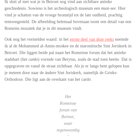
Ik sluit af met wat je in Beiroet nog vind aan zichtbare antieke
geschiedenis. Sowieso is het archeologisch museum een
must-see
. Hier
vind je schatten van de vroege bronstijd tot de late oudheid, prachtig
tentoongesteld. De afbeelding helemaal bovenaan toont een detail van een
Romeins mozaïek dat je in dit museum vindt.
Ook nog het vermelden waard: in het
eerste deel van deze reeks
noemde
ik al de Mohammed al-Amin-moskee en de maronitische Sint Joriskerk in
Beiroet. Die liggen beide pal naast het Romeinse forum dat het antieke
stadshart (het
cardo
) vormde van Berytus, zoals de stad toen heette. Dat is
opgegraven en vanaf de straat zichtbaar. Als je er langs bent gelopen kun
je meteen door naar de ándere Sint Joriskerk, namelijk de Grieks-
Orthodoxe. Die ligt aan de overkant van het cardo.
Het
Romeinse
forum van
Beiroet,
waar
tegenwoordig