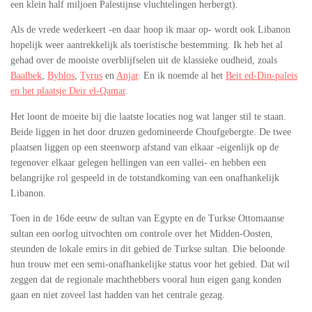
een klein half miljoen Palestijnse vluchtelingen herbergt).
Als de vrede wederkeert -en daar hoop ik maar op- wordt ook Libanon
hopelijk weer aantrekkelijk als toeristische bestemming. Ik heb het al
gehad over de mooiste overblijfselen uit de klassieke oudheid, zoals
Baalbek
,
Byblos
,
Tyrus
en
Anjar
. En ik noemde al het
Beit ed-Din-paleis
en het plaatsje Deir el-Qamar
.
Het loont de moeite bij die laatste locaties nog wat langer stil te staan.
Beide liggen in het door druzen gedomineerde Choufgebergte. De twee
plaatsen liggen op een steenworp afstand van elkaar -eigenlijk op de
tegenover elkaar gelegen hellingen van een vallei- en hebben een
belangrijke rol gespeeld in de totstandkoming van een onafhankelijk
Libanon.
Toen in de 16de eeuw de sultan van Egypte en de Turkse Ottomaanse
sultan een oorlog uitvochten om controle over het Midden-Oosten,
steunden de lokale emirs in dit gebied de Turkse sultan. Die beloonde
hun trouw met een semi-onafhankelijke status voor het gebied. Dat wil
zeggen dat de regionale machthebbers vooral hun eigen gang konden
gaan en niet zoveel last hadden van het centrale gezag.