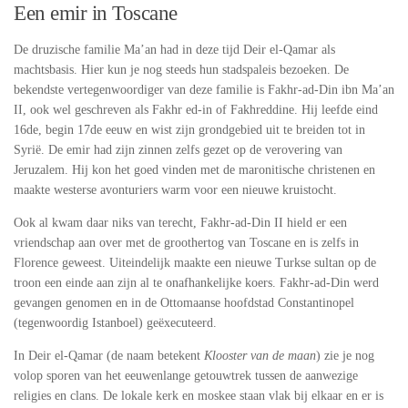
Een emir in Toscane
De druzische familie Ma’an had in deze tijd Deir el-Qamar als
machtsbasis. Hier kun je nog steeds hun stadspaleis bezoeken. De
bekendste vertegenwoordiger van deze familie is Fakhr-ad-Din ibn Ma’an
II, ook wel geschreven als Fakhr ed-in of Fakhreddine. Hij leefde eind
16de, begin 17de eeuw en wist zijn grondgebied uit te breiden tot in
Syrië. De emir had zijn zinnen zelfs gezet op de verovering van
Jeruzalem. Hij kon het goed vinden met de maronitische christenen en
maakte westerse avonturiers warm voor een nieuwe kruistocht.
Ook al kwam daar niks van terecht, Fakhr-ad-Din II hield er een
vriendschap aan over met de groothertog van Toscane en is zelfs in
Florence geweest. Uiteindelijk maakte een nieuwe Turkse sultan op de
troon een einde aan zijn al te onafhankelijke koers. Fakhr-ad-Din werd
gevangen genomen en in de Ottomaanse hoofdstad Constantinopel
(tegenwoordig Istanboel) geëxecuteerd.
In Deir el-Qamar (de naam betekent
Klooster van de maan
) zie je nog
volop sporen van het eeuwenlange getouwtrek tussen de aanwezige
religies en clans. De lokale kerk en moskee staan vlak bij elkaar en er is