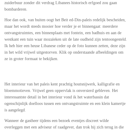
zuiderbuur zonder dit verdrag Libanees historisch erfgoed zou gaan
bombarderen.
Hoe dan ook, van buiten oogt het Beit ed-Din-paleis redelijk bescheiden,
maar het wordt steeds mooier hoe verder je er binnengaat: meerdere
ontvangstruimtes, een binnenplaats met fontein, een badhuis en aan de
westkant een tuin waar mozaïeken uit de late oudheid zijn tentoongesteld.
Ik heb hier een heuse Libanese ceder op de foto kunnen zetten, deze zijn
in het wild vrijwel uitgestorven. Klik op onderstaande afbeeldingen om
ze in groter formaat te bekijken.
Het interieur van het paleis kent prachtig houtsnijwerk, kalligrafie en
bloemmotieven. Vrijwel geen oppervlak is onversierd gebleven. Het
interessantste detail in het interieur vond ik het waterbassin dat
ogenschijnlijk doelloos tussen een ontvangstruimte en een klein kamertje
is aangelegd.
Wanneer de gastheer tijdens een bezoek eventjes discreet wilde
overleggen met een adviseur of raadgever, dan trok hij zich terug in die