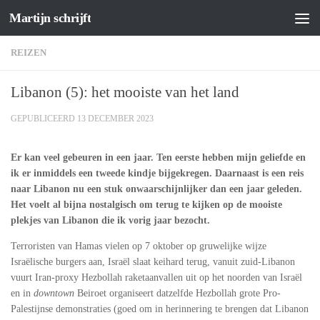
Martijn schrijft
Doorgaan naar inhoud
REIZEN
Libanon (5): het mooiste van het land
GEPUBLICEERD
13 DECEMBER 2023
Er kan veel gebeuren in een jaar. Ten eerste hebben mijn geliefde en
ik er inmiddels een tweede kindje bijgekregen. Daarnaast is een reis
naar Libanon nu een stuk onwaarschijnlijker dan een jaar geleden.
Het voelt al bijna nostalgisch om terug te kijken op de mooiste
plekjes van Libanon die ik vorig jaar bezocht.
Terroristen van Hamas vielen op 7 oktober op gruwelijke wijze
Israëlische burgers aan, Israël slaat keihard terug, vanuit zuid-Libanon
vuurt Iran-proxy Hezbollah raketaanvallen uit op het noorden van Israël
en in
downtown
Beiroet organiseert datzelfde Hezbollah grote Pro-
Palestijnse demonstraties (goed om in herinnering te brengen dat Libanon