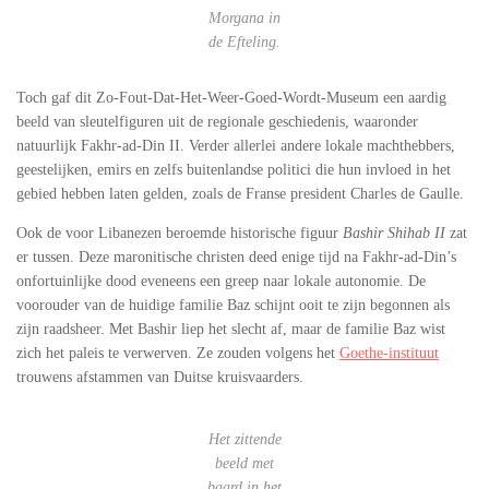
Morgana in
de Efteling.
Toch gaf dit Zo-Fout-Dat-Het-Weer-Goed-Wordt-Museum een aardig
beeld van sleutelfiguren uit de regionale geschiedenis, waaronder
natuurlijk Fakhr-ad-Din II. Verder allerlei andere lokale machthebbers,
geestelijken, emirs en zelfs buitenlandse politici die hun invloed in het
gebied hebben laten gelden, zoals de Franse president Charles de Gaulle.
Ook de voor Libanezen beroemde historische figuur
Bashir Shihab II
zat
er tussen. Deze maronitische christen deed enige tijd na Fakhr-ad-Din’s
onfortuinlijke dood eveneens een greep naar lokale autonomie. De
voorouder van de huidige familie Baz schijnt ooit te zijn begonnen als
zijn raadsheer. Met Bashir liep het slecht af, maar de familie Baz wist
zich het paleis te verwerven. Ze zouden volgens het
Goethe-instituut
trouwens afstammen van Duitse kruisvaarders.
Het zittende
beeld met
baard in het