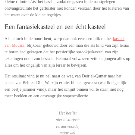
kleine ruimte náást het bassin, zodat de gasten in de naastgelegen
ontvangstruimte het gefluister niet konden verstaan door het klateren van
het water over de kleine tegeltjes.
Een fantasiekasteel en een écht kasteel
Als je toch in de buurt bent, werp dan ook eens een blik op het
kasteel
van Moussa
, blijkbaar gebouwd door een man die als kind van zijn leraar
te horen had gekregen dat het potsierlijke sprookjeskasteel van zijn
tekeningen nooit zou bestaan. Eenmaal volwassen zette de jongen alles op
alles om het ongelijk van zijn leraar te bewijzen.
Het resultaat vind je nu pal naast de weg van Deir el-Qamar naar het
paleis van Beit ed-Din. We zijn er niet binnen geweest (wat ik eigenlijk
een beetje jammer vind), maar het schijnt binnen vol te staan met nóg
meer beelden en een omvangrijke wapencollectie.
Het beslist
niet historisch
verantwoorde,
maar wél