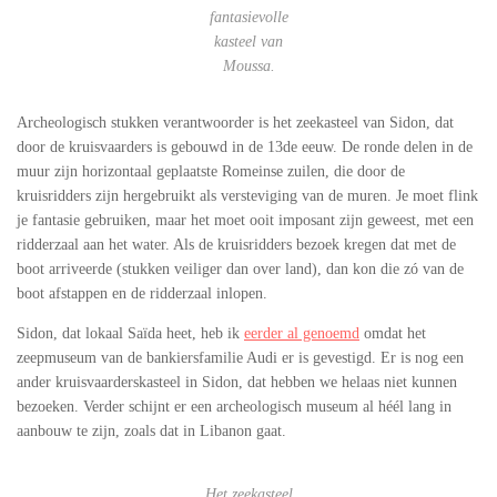
fantasievolle
kasteel van
Moussa
.
Archeologisch stukken verantwoorder is het zeekasteel van Sidon, dat
door de kruisvaarders is gebouwd in de 13de eeuw. De ronde delen in de
muur zijn horizontaal geplaatste Romeinse zuilen, die door de
kruisridders zijn hergebruikt als versteviging van de muren. Je moet flink
je fantasie gebruiken, maar het moet ooit imposant zijn geweest, met een
ridderzaal aan het water. Als de kruisridders bezoek kregen dat met de
boot arriveerde (stukken veiliger dan over land), dan kon die zó van de
boot afstappen en de ridderzaal inlopen.
Sidon, dat lokaal Saïda heet, heb ik
eerder al genoemd
omdat het
zeepmuseum van de bankiersfamilie Audi er is gevestigd. Er is nog een
ander kruisvaarderskasteel in Sidon, dat hebben we helaas niet kunnen
bezoeken. Verder schijnt er een archeologisch museum al héél lang in
aanbouw te zijn, zoals dat in Libanon gaat.
Het zeekasteel