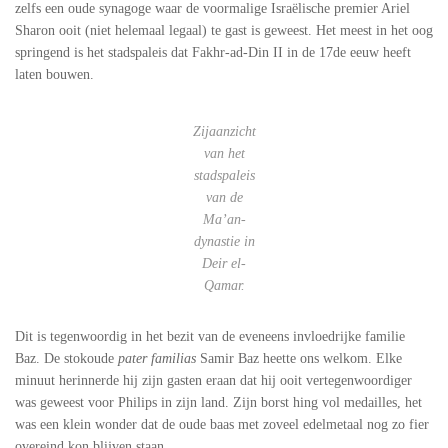
zelfs een oude synagoge waar de voormalige Israëlische premier Ariel
Sharon ooit (niet helemaal legaal) te gast is geweest. Het meest in het oog
springend is het stadspaleis dat Fakhr-ad-Din II in de 17de eeuw heeft
laten bouwen.
Zijaanzicht
van het
stadspaleis
van de
Ma’an-
dynastie in
Deir el-
Qamar.
Dit is tegenwoordig in het bezit van de eveneens invloedrijke familie
Baz. De stokoude
pater familias
Samir Baz heette ons welkom. Elke
minuut herinnerde hij zijn gasten eraan dat hij ooit vertegenwoordiger
was geweest voor Philips in zijn land. Zijn borst hing vol medailles, het
was een klein wonder dat de oude baas met zoveel edelmetaal nog zo fier
overeind kon blijven staan.