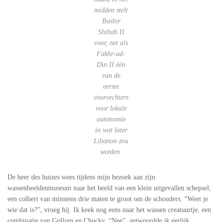
midden stelt
Bashir
Shihab II
voor, net als
Fakhr-ad-
Din II één
van de
eerste
voorvechters
voor lokale
autonomie
in wat later
Libanon zou
worden.
De heer des huizes wees tijdens mijn bezoek aan zijn
wassenbeeldenmuseum naar het beeld van een klein uitgevallen schepsel,
een colbert van minstens drie maten te groot om de schouders. “Weet je
wie dat is?”, vroeg hij. Ik keek nog eens naar het wassen creatuurtje, een
combinatie van Gollum en Chucky. “Nee”, antwoordde ik eerlijk.