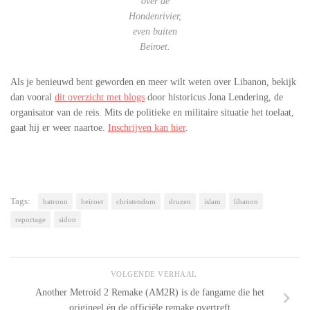
over de
Hondenrivier,
even buiten
Beiroet.
Als je benieuwd bent geworden en meer wilt weten over Libanon, bekijk
dan vooral
dit overzicht met blogs
door historicus Jona Lendering, de
organisator van de reis. Mits de politieke en militaire situatie het toelaat,
gaat hij er weer naartoe.
Inschrijven kan hier
.
Tags:
batroun
beiroet
christendom
druzen
islam
libanon
reportage
sidon
VOLGENDE VERHAAL
Another Metroid 2 Remake (AM2R) is de fangame die het
origineel én de officiële remake overtreft