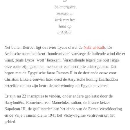
de
belangrijkste
moskee en
kerk van het
land op
uitkijken.
Net buiten Beiroet ligt de rivier Lycos ofwel de
Nahr al-Kalb
. De
Arabische naam betekent ‘hondenrivier’ vanwege de huilende wind die er
waait, zoals Lycos ‘wolf’ betekent. Verschillende legers die ooit langs
deze route zijn gekomen, hebben er een inscriptie achtergelaten. Dat
begon met de Egyptische farao Ramses II in de dertiende eeuw voor
Christus. Enkele eeuwen later deed de Assyrische koning Esarhaddon
hetzelfde om op zijn beurt de overwinning op Egypte te vieren.
Er zijn nu 22 inscripties te vinden, onder andere geplaatst door de
Babyloniërs, Romeinen, een Mamelukse sultan, de Franse keizer
Napoleon III, de geallieerden aan het einde van de Eerste Wereldoorlog
en de Vrije Fransen die in 1941 het Vichy-regime verdreven uit het
gebied.