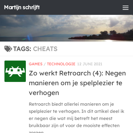
Martijn schrijft
Doorgaan naar inhoud
TAGS:
CHEATS
GAMES
/
TECHNOLOGIE
12 JUNI 2021
Zo werkt Retroarch (4): Negen
manieren om je spelplezier te
verhogen
Retroarch biedt allerlei manieren om je
spelplezier te verhogen. In dit artikel deel ik
er negen die wat mij betreft het meest
bruikbaar zijn of voor de mooiste effecten
zorgen....