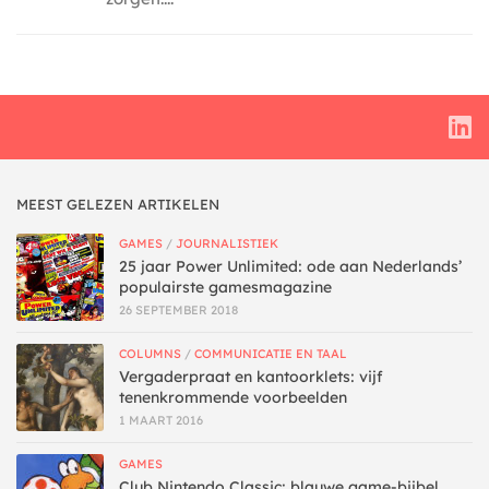
MEEST GELEZEN ARTIKELEN
GAMES
/
JOURNALISTIEK
25 jaar Power Unlimited: ode aan Nederlands’
populairste gamesmagazine
26 SEPTEMBER 2018
COLUMNS
/
COMMUNICATIE EN TAAL
Vergaderpraat en kantoorklets: vijf
tenenkrommende voorbeelden
1 MAART 2016
GAMES
Club Nintendo Classic: blauwe game-bijbel