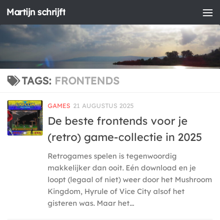
Martijn schrijft
Doorgaan naar inhoud
TAGS:
FRONTENDS
GAMES
21 AUGUSTUS 2025
De beste frontends voor je
(retro) game-collectie in 2025
Retro­games spelen is tegenwoordig
makkelijker dan ooit. Eén download en je
loopt (legaal of niet) weer door het Mushroom
Kingdom, Hyrule of Vice City alsof het
gisteren was. Maar het...