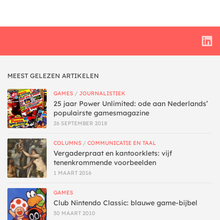
MEEST GELEZEN ARTIKELEN
GAMES
/
JOURNALISTIEK
25 jaar Power Unlimited: ode aan Nederlands’
populairste gamesmagazine
26 SEPTEMBER 2018
COLUMNS
/
COMMUNICATIE EN TAAL
Vergaderpraat en kantoorklets: vijf
tenenkrommende voorbeelden
1 MAART 2016
GAMES
Club Nintendo Classic: blauwe game-bijbel
30 MAART 2010