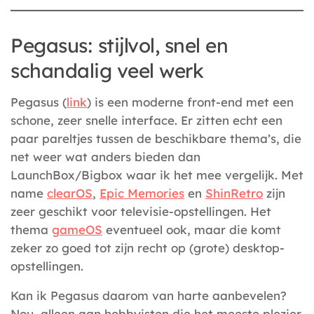
Pegasus: stijlvol, snel en
schandalig veel werk
Pegasus (
link
) is een moderne front‑end met een
schone, zeer snelle interface. Er zitten echt een
paar pareltjes tussen de beschikbare thema’s, die
net weer wat anders bieden dan
LaunchBox/Bigbox waar ik het mee vergelijk. Met
name
clearOS
,
Epic Memories
en
ShinRetro
zijn
zeer geschikt voor televisie-opstellingen. Het
thema
gameOS
eventueel ook, maar die komt
zeker zo goed tot zijn recht op (grote) desktop-
opstellingen.
Kan ik Pegasus daarom van harte aanbevelen?
Nou, alleen aan hobbyisten die het meeste plezier