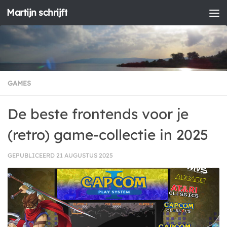
Martijn schrijft
Doorgaan naar inhoud
GAMES
De beste frontends voor je
(retro) game-collectie in 2025
GEPUBLICEERD
21 AUGUSTUS 2025