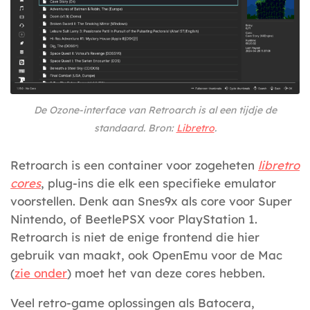
De Ozone-interface van Retroarch is al een tijdje de
standaard. Bron:
Libretro
.
Retroarch is een container voor zogeheten
libretro
cores
, plug-ins die elk een specifieke emulator
voorstellen. Denk aan Snes9x als core voor Super
Nintendo, of BeetlePSX voor PlayStation 1.
Retroarch is niet de enige frontend die hier
gebruik van maakt, ook OpenEmu voor de Mac
(
zie onder
) moet het van deze cores hebben.
Veel retro-game oplossingen als Batocera,