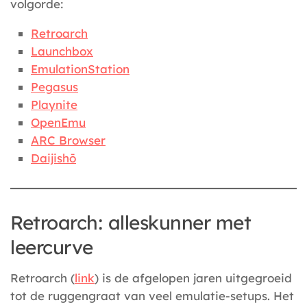
volgorde:
Retroarch
Launchbox
EmulationStation
Pegasus
Playnite
OpenEmu
ARC Browser
Daijishō
Retroarch: alleskunner met
leercurve
Retroarch (
link
) is de afgelopen jaren uitgegroeid
tot de ruggengraat van veel emulatie-setups. Het