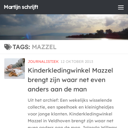
Martijn schrijft
Doorgaan naar inhoud
TAGS:
MAZZEL
JOURNALISTIEK
12 OKTOBER 2013
Kinderkledingwinkel Mazzel
brengt zijn waar net even
anders aan de man
Uit het archief: Een wekelijks wisselende
collectie, een speelhoek en kleinigheidjes
voor jonge klanten. Kinderkledingwinkel
Mazzel in Veldhoven brengt zijn waar net
even anders aan de man. Jolanda Willems