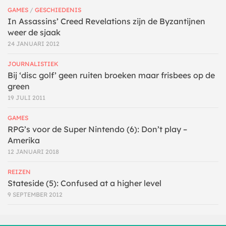
GAMES
/
GESCHIEDENIS
In Assassins’ Creed Revelations zijn de Byzantijnen
weer de sjaak
24 JANUARI 2012
JOURNALISTIEK
Bij ‘disc golf’ geen ruiten broeken maar frisbees op de
green
19 JULI 2011
GAMES
RPG’s voor de Super Nintendo (6): Don’t play –
Amerika
12 JANUARI 2018
REIZEN
Stateside (5): Confused at a higher level
9 SEPTEMBER 2012