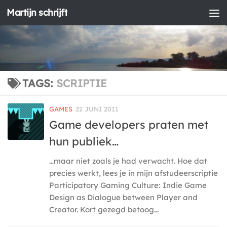
Martijn schrijft
Doorgaan naar inhoud
TAGS:
SCRIPTIE
GAMES
22 JUNI 2011
Game developers praten met
hun publiek…
…maar niet zoals je had verwacht. Hoe dat
precies werkt, lees je in mijn afstudeerscriptie
Participatory Gaming Culture: Indie Game
Design as Dialogue between Player and
Creator. Kort gezegd betoog...