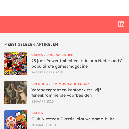
MEEST GELEZEN ARTIKELEN
GAMES
/
JOURNALISTIEK
25 jaar Power Unlimited: ode aan Nederlands’
populairste gamesmagazine
26 SEPTEMBER 2018
COLUMNS
/
COMMUNICATIE EN TAAL
Vergaderpraat en kantoorklets: vijf
tenenkrommende voorbeelden
1 MAART 2016
GAMES
Club Nintendo Classic: blauwe game-bijbel
30 MAART 2010