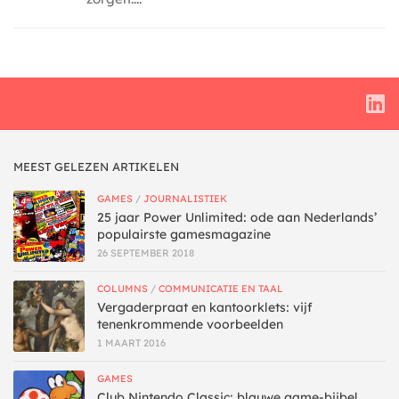
MEEST GELEZEN ARTIKELEN
GAMES
/
JOURNALISTIEK
25 jaar Power Unlimited: ode aan Nederlands’
populairste gamesmagazine
26 SEPTEMBER 2018
COLUMNS
/
COMMUNICATIE EN TAAL
Vergaderpraat en kantoorklets: vijf
tenenkrommende voorbeelden
1 MAART 2016
GAMES
Club Nintendo Classic: blauwe game-bijbel