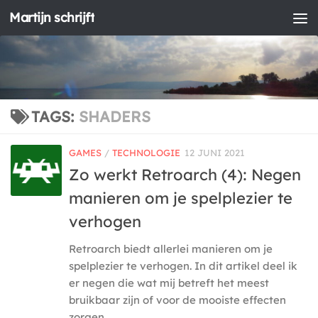
Martijn schrijft
Doorgaan naar inhoud
TAGS:
SHADERS
GAMES
/
TECHNOLOGIE
12 JUNI 2021
Zo werkt Retroarch (4): Negen
manieren om je spelplezier te
verhogen
Retroarch biedt allerlei manieren om je
spelplezier te verhogen. In dit artikel deel ik
er negen die wat mij betreft het meest
bruikbaar zijn of voor de mooiste effecten
zorgen....