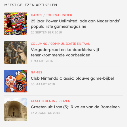
MEEST GELEZEN ARTIKELEN
GAMES
/
JOURNALISTIEK
25 jaar Power Unlimited: ode aan Nederlands’
populairste gamesmagazine
26 SEPTEMBER 2018
COLUMNS
/
COMMUNICATIE EN TAAL
Vergaderpraat en kantoorklets: vijf
tenenkrommende voorbeelden
1 MAART 2016
GAMES
Club Nintendo Classic: blauwe game-bijbel
30 MAART 2010
GESCHIEDENIS
/
REIZEN
Groeten uit Iran (5): Rivalen van de Romeinen
13 AUGUSTUS 2015