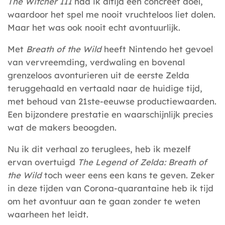
The Witcher III
had ik altijd een concreet doel,
waardoor het spel me nooit vruchteloos liet dolen.
Maar het was ook nooit echt avontuurlijk.
Met
Breath of the Wild
heeft Nintendo het gevoel
van vervreemding, verdwaling en bovenal
grenzeloos avonturieren uit de eerste Zelda
teruggehaald en vertaald naar de huidige tijd,
met behoud van 21ste-eeuwse productiewaarden.
Een bijzondere prestatie en waarschijnlijk precies
wat de makers beoogden.
Nu ik dit verhaal zo teruglees, heb ik mezelf
ervan overtuigd
The Legend of Zelda: Breath of
the Wild
toch weer eens een kans te geven. Zeker
in deze tijden van Corona-quarantaine heb ik tijd
om het avontuur aan te gaan zonder te weten
waarheen het leidt.