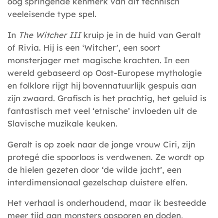
oog springende kenmerk van dit technisch
veeleisende type spel.
In
The Witcher III
kruip je in de huid van Geralt
of Rivia. Hij is een ‘Witcher’, een soort
monsterjager met magische krachten. In een
wereld gebaseerd op Oost-Europese mythologie
en folklore rijgt hij bovennatuurlijk gespuis aan
zijn zwaard. Grafisch is het prachtig, het geluid is
fantastisch met veel ‘etnische’ invloeden uit de
Slavische muzikale keuken.
Geralt is op zoek naar de jonge vrouw Ciri, zijn
protegé die spoorloos is verdwenen. Ze wordt op
de hielen gezeten door ‘de wilde jacht’, een
interdimensionaal gezelschap duistere elfen.
Het verhaal is onderhoudend, maar ik besteedde
meer tijd aan monsters opsporen en doden,