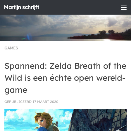
Martijn schrijft
Doorgaan naar inhoud
GAMES
Spannend: Zelda Breath of the
Wild is een échte open wereld-
game
GEPUBLICEERD
17 MAART 2020