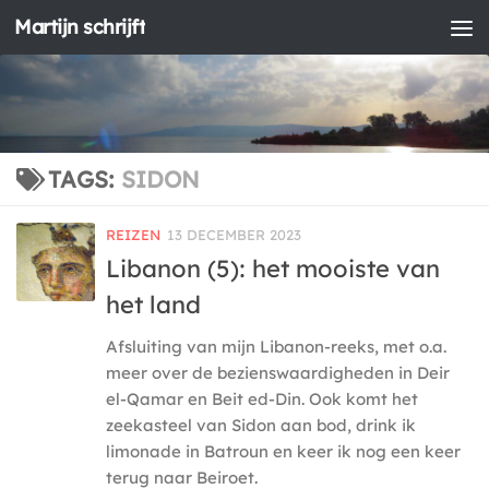
Martijn schrijft
Doorgaan naar inhoud
TAGS:
SIDON
REIZEN
13 DECEMBER 2023
Libanon (5): het mooiste van
het land
Afsluiting van mijn Libanon-reeks, met o.a.
meer over de bezienswaardigheden in Deir
el-Qamar en Beit ed-Din. Ook komt het
zeekasteel van Sidon aan bod, drink ik
limonade in Batroun en keer ik nog een keer
terug naar Beiroet.