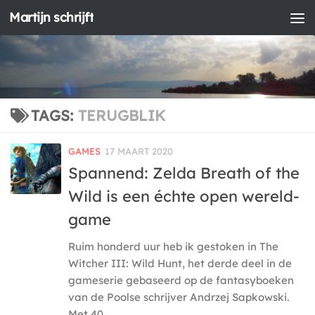
Martijn schrijft
Doorgaan naar inhoud
TAGS:
TERUGBLIK
GAMES
17 MAART 2020
Spannend: Zelda Breath of the
Wild is een échte open wereld-
game
Ruim honderd uur heb ik gestoken in The
Witcher III: Wild Hunt, het derde deel in de
gameserie gebaseerd op de fantasyboeken
van de Poolse schrijver Andrzej Sapkowski.
Met 40...