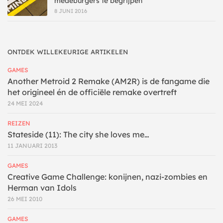
medeburgers te begrijpen
8 JUNI 2016
ONTDEK WILLEKEURIGE ARTIKELEN
GAMES
Another Metroid 2 Remake (AM2R) is de fangame die
het origineel én de officiële remake overtreft
24 MEI 2024
REIZEN
Stateside (11): The city she loves me…
11 JANUARI 2013
GAMES
Creative Game Challenge: konijnen, nazi-zombies en
Herman van Idols
26 MEI 2010
GAMES