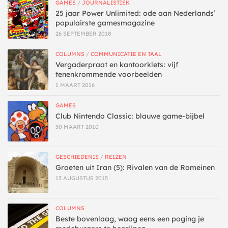
GAMES
/
JOURNALISTIEK
25 jaar Power Unlimited: ode aan Nederlands’
populairste gamesmagazine
26 SEPTEMBER 2018
COLUMNS
/
COMMUNICATIE EN TAAL
Vergaderpraat en kantoorklets: vijf
tenenkrommende voorbeelden
1 MAART 2016
GAMES
Club Nintendo Classic: blauwe game-bijbel
30 MAART 2010
GESCHIEDENIS
/
REIZEN
Groeten uit Iran (5): Rivalen van de Romeinen
13 AUGUSTUS 2015
COLUMNS
Beste bovenlaag, waag eens een poging je