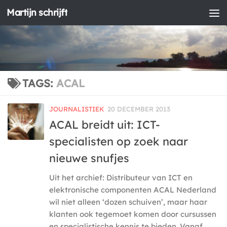
Martijn schrijft
Doorgaan naar inhoud
TAGS:
ACAL
JOURNALISTIEK
20 DECEMBER 2013
ACAL breidt uit: ICT-
specialisten op zoek naar
nieuwe snufjes
Uit het archief: Distributeur van ICT en
elektronische componenten ACAL Nederland
wil niet alleen ‘dozen schuiven’, maar haar
klanten ook tegemoet komen door cursussen
en specialistische kennis te bieden. Vanaf...