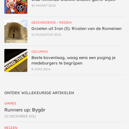
30 MAART 2010
GESCHIEDENIS
/
REIZEN
Groeten uit Iran (5): Rivalen van de Romeinen
13 AUGUSTUS 2015
COLUMNS
Beste bovenlaag, waag eens een poging je
medeburgers te begrijpen
8 JUNI 2016
ONTDEK WILLEKEURIGE ARTIKELEN
GAMES
Runners up: Bygår
20 DECEMBER 2011
REIZEN