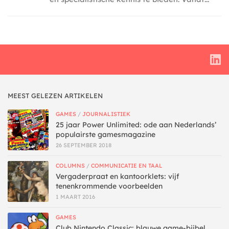
MEEST GELEZEN ARTIKELEN
GAMES
/
JOURNALISTIEK
25 jaar Power Unlimited: ode aan Nederlands’
populairste gamesmagazine
26 SEPTEMBER 2018
COLUMNS
/
COMMUNICATIE EN TAAL
Vergaderpraat en kantoorklets: vijf
tenenkrommende voorbeelden
1 MAART 2016
GAMES
Club Nintendo Classic: blauwe game-bijbel