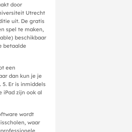
aakt door
versiteit Utrecht
tie uit. De gratis
en spel te maken,
table) beschikbaar
e betaalde
tot een
ar dan kun je je
. Er is inmiddels
iPad zijn ook al
oftware wordt
sisscholen, waar
 professionele