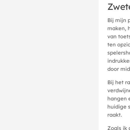
Zwet
Bij mijn
maken, he
van toe
ten opzi
spelersha
indrukke
door mid
Bij het 
verdwijn
hangen en
huidige 
raakt.
Zoals ik 