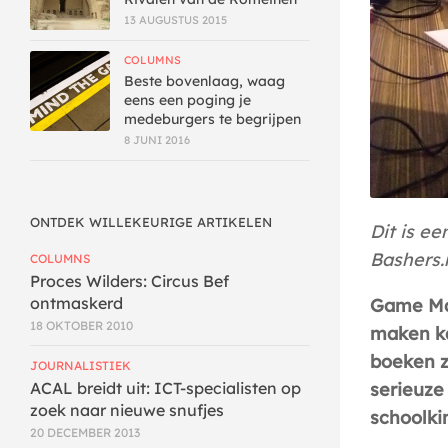
13 AUGUSTUS 2015
COLUMNS
Beste bovenlaag, waag
eens een poging je
medeburgers te begrijpen
8 JUNI 2016
ONTDEK WILLEKEURIGE ARTIKELEN
Dit is e
Bashers.n
COLUMNS
Proces Wilders: Circus Bef
ontmaskerd
Game Mak
18 OKTOBER 2010
maken ka
boeken z
JOURNALISTIEK
serieuze
ACAL breidt uit: ICT-specialisten op
zoek naar nieuwe snufjes
schoolki
20 DECEMBER 2013