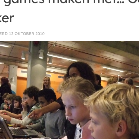
er
EERD
12 OKTOBER 2010