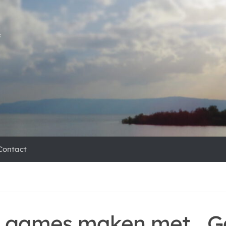
s
Contact
f games maken met… 