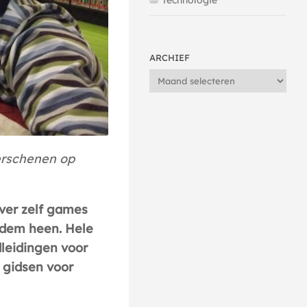
Technologie
ARCHIEF
Archief
verschenen op
over zelf games
odem heen. Hele
dleidingen voor
e gidsen voor