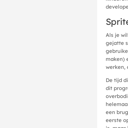
develope
Sprit
Als je w
gejatte s
gebruiker
maken) e
werken,
De tijd d
dit prog
overbodi
helemaal
een brug
eerste o