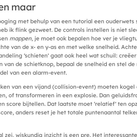
en maar
 poging met behulp van een tutorial een ouderwets s
b ik flink gezweet. De controls instellen is niet sl
tsen
mappen
, je moet ook bepalen hoe ver je vliegt
chte van de x- en y-as en met welke snelheid. Acht
ndeling ‘schieten’ gaat ook heel wat schuil: creëer
n van de schietknop, bepaal de snelheid en stel de r
del van een alarm-event.
raken van een vijand (collision-event) moeten kogel 
en, of transformeren in een explosie. Dan geluids
 score bijtellen. Dat laatste moet ‘relatief’ ten op
score, anders reset je het totale puntenaantal telke
al zei, wiskundig inzicht is een pre. Het interessante