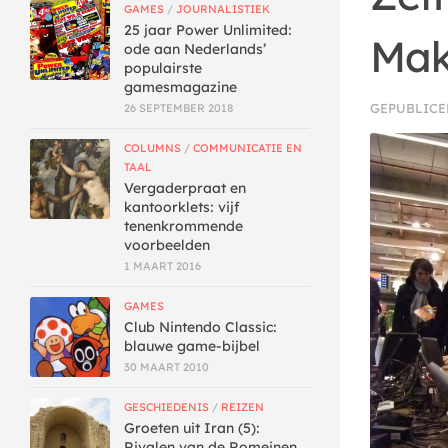
GAMES
/
JOURNALISTIEK
25 jaar Power Unlimited:
Mak
ode aan Nederlands’
populairste
gamesmagazine
GEPUBLIC
26 SEPTEMBER 2018
COLUMNS
/
COMMUNICATIE EN
TAAL
Vergaderpraat en
kantoorklets: vijf
tenenkrommende
voorbeelden
1 MAART 2016
GAMES
Club Nintendo Classic:
blauwe game-bijbel
30 MAART 2010
GESCHIEDENIS
/
REIZEN
Groeten uit Iran (5):
Rivalen van de Romeinen