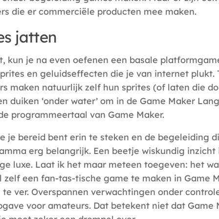
rs die er commerciële producten mee maken.
es jatten
ilt, kun je na even oefenen een basale platformg
prites en geluidseffecten die je van internet plukt
s maken natuurlijk zelf hun sprites (of laten die do
n duiken ‘onder water’ om in de Game Maker Lan
 de programmeertaal van Game Maker.
ie je bereid bent erin te steken en de begeleiding die 
ramma erg belangrijk. Een beetje wiskundig inzicht
ge luxe. Laat ik het maar meteen toegeven: het wa
 zelf een fan-tas-tische game te maken in Game M
 te ver. Overspannen verwachtingen onder controle 
pgave voor amateurs. Dat betekent niet dat Game M