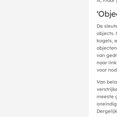
is, maar
‘Obje
De sleut
objects. 
kogels, 
objecten 
van gedr
naar lin
voor nod
Van bela
verstrij
meeste g
oneindig
Dergelij