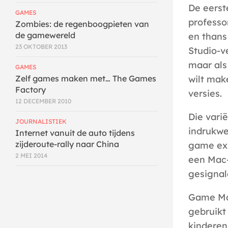
De eerst
GAMES
professo
Zombies: de regenboogpieten van
de gamewereld
en thans
23 OKTOBER 2013
Studio-v
maar als
GAMES
wilt mak
Zelf games maken met… The Games
Factory
versies.
12 DECEMBER 2010
Die varië
JOURNALISTIEK
indrukwe
Internet vanuit de auto tijdens
zijderoute-rally naar China
game exp
2 MEI 2014
een Mac-
gesignal
Game Mak
gebruikt
kinderen