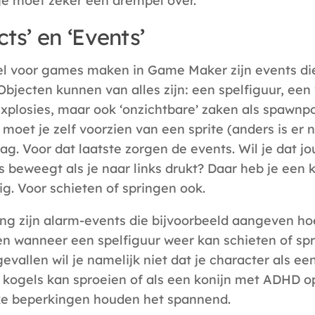
 je moet zeker een drempel over.
cts’ en ‘Events’
el voor games maken in Game Maker zijn events die
Objecten kunnen van alles zijn: een spelfiguur, een 
explosies, maar ook ‘onzichtbare’ zaken als spawnpo
moet je zelf voorzien van een sprite (anders is er n
ag. Voor dat laatste zorgen de events. Wil je dat 
ks beweegt als je naar links drukt? Daar heb je een
ig. Voor schieten of springen ook.
ng zijn alarm-events die bijvoorbeeld aangeven hoe
ken wanneer een spelfiguur weer kan schieten of spr
evallen wil je namelijk niet dat je character als e
 kogels kan sproeien of als een konijn met ADHD op
ke beperkingen houden het spannend.