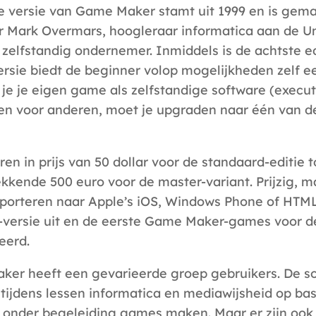
e versie van Game Maker stamt uit 1999 en is gem
r Mark Overmars, hoogleraar informatica aan de Uni
 zelfstandig ondernemer. Inmiddels is de achtste edi
ersie biedt de beginner volop mogelijkheden zelf e
 je je eigen game als zelfstandige software (execu
en voor anderen, moet je upgraden naar één van d
ren in prijs van 50 dollar voor de standaard-editie 
kkende 500 euro voor de master-variant. Prijzig, ma
orteren naar Apple’s iOS, Windows Phone of HTML 5
versie uit en de eerste Game Maker-games voor de 
eerd.
er heeft een gevarieerde groep gebruikers. De s
 tijdens lessen informatica en mediawijsheid op ba
 onder begeleiding games maken. Maar er zijn ook