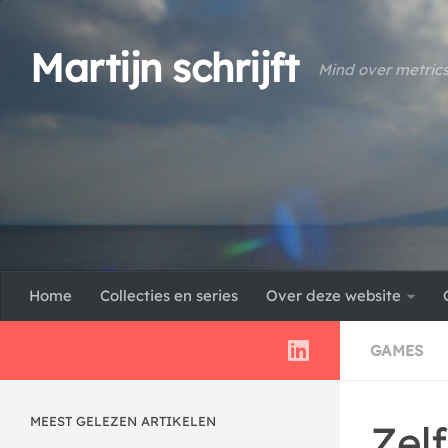
Doorgaan naar inhoud
Martijn schrijft
Mind over metric
Home
Collecties en series
Over deze website
GAMES
MEEST GELEZEN ARTIKELEN
Zel