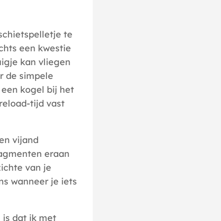
chietspelletje te
echts een kwestie
uigje kan vliegen
er de simpele
 een kogel bij het
eload-tijd vast
en vijand
fragmenten eraan
zichte van je
ns wanneer je iets
 is dat ik met