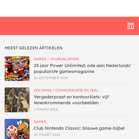
MEEST GELEZEN ARTIKELEN
GAMES
/
JOURNALISTIEK
25 jaar Power Unlimited: ode aan Nederlands’
populairste gamesmagazine
26 SEPTEMBER 2018
COLUMNS
/
COMMUNICATIE EN TAAL
Vergaderpraat en kantoorklets: vijf
tenenkrommende voorbeelden
1 MAART 2016
GAMES
Club Nintendo Classic: blauwe game-bijbel
30 MAART 2010