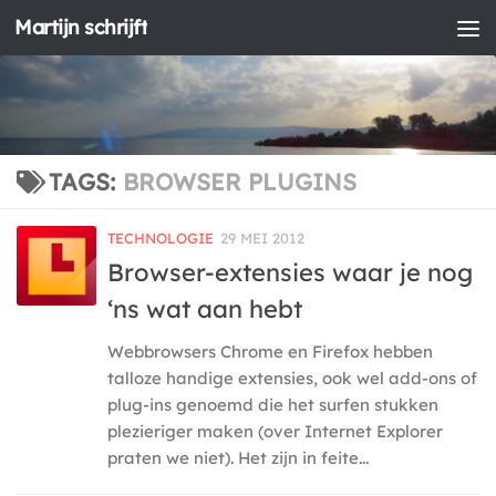
Martijn schrijft
Doorgaan naar inhoud
TAGS:
BROWSER PLUGINS
TECHNOLOGIE
29 MEI 2012
Browser-extensies waar je nog
‘ns wat aan hebt
Webbrowsers Chrome en Firefox hebben
talloze handige extensies, ook wel add-ons of
plug-ins genoemd die het surfen stukken
plezieriger maken (over Internet Explorer
praten we niet). Het zijn in feite...