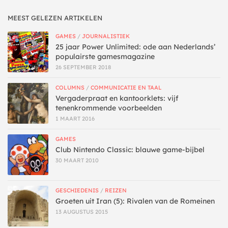
MEEST GELEZEN ARTIKELEN
GAMES
/
JOURNALISTIEK
25 jaar Power Unlimited: ode aan Nederlands’
populairste gamesmagazine
26 SEPTEMBER 2018
COLUMNS
/
COMMUNICATIE EN TAAL
Vergaderpraat en kantoorklets: vijf
tenenkrommende voorbeelden
1 MAART 2016
GAMES
Club Nintendo Classic: blauwe game-bijbel
30 MAART 2010
GESCHIEDENIS
/
REIZEN
Groeten uit Iran (5): Rivalen van de Romeinen
13 AUGUSTUS 2015