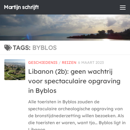
Martijn schrijft
Doorgaan naar inhoud
TAGS:
BYBLOS
GESCHIEDENIS
/
REIZEN
6 MAART 2023
Libanon (2b): geen wachtrij
voor spectaculaire opgraving
in Byblos
Alle toeristen in Byblos zouden de
spectaculaire archeologische opgraving van
de bronstijdnederzetting willen bezoeken. Als
die toeristen er waren, want tja… Byblos ligt in
Libanon.