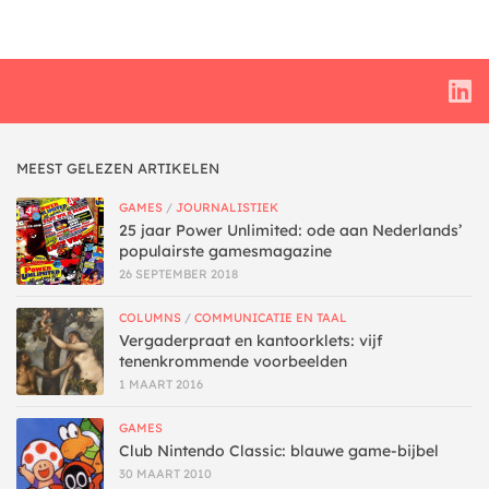
MEEST GELEZEN ARTIKELEN
GAMES
/
JOURNALISTIEK
25 jaar Power Unlimited: ode aan Nederlands’
populairste gamesmagazine
26 SEPTEMBER 2018
COLUMNS
/
COMMUNICATIE EN TAAL
Vergaderpraat en kantoorklets: vijf
tenenkrommende voorbeelden
1 MAART 2016
GAMES
Club Nintendo Classic: blauwe game-bijbel
30 MAART 2010