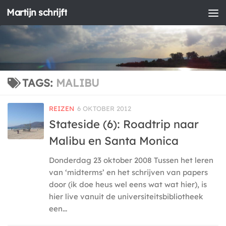
Martijn schrijft
Doorgaan naar inhoud
TAGS:
MALIBU
REIZEN
6 OKTOBER 2012
Stateside (6): Roadtrip naar
Malibu en Santa Monica
Donderdag 23 oktober 2008 Tussen het leren
van ‘midterms’ en het schrijven van papers
door (ik doe heus wel eens wat wat hier), is
hier live vanuit de universiteitsbibliotheek
een...