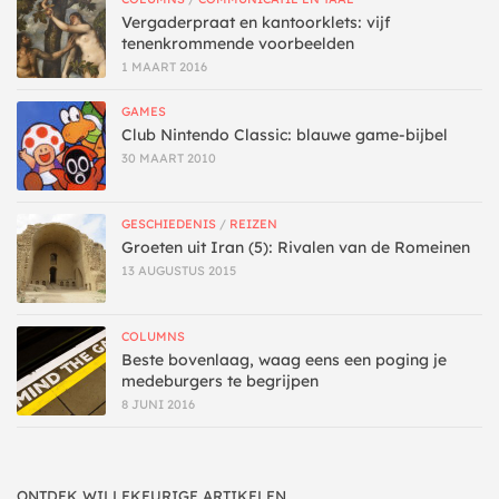
Vergaderpraat en kantoorklets: vijf
tenenkrommende voorbeelden
1 MAART 2016
GAMES
Club Nintendo Classic: blauwe game-bijbel
30 MAART 2010
GESCHIEDENIS
/
REIZEN
Groeten uit Iran (5): Rivalen van de Romeinen
13 AUGUSTUS 2015
COLUMNS
Beste bovenlaag, waag eens een poging je
medeburgers te begrijpen
8 JUNI 2016
ONTDEK WILLEKEURIGE ARTIKELEN