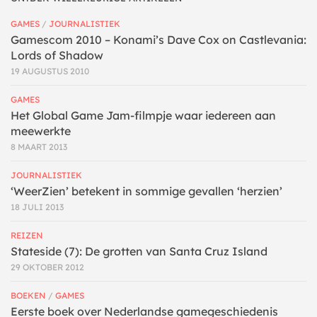
GAMES
/
JOURNALISTIEK
Gamescom 2010 – Konami’s Dave Cox on Castlevania:
Lords of Shadow
19 AUGUSTUS 2010
GAMES
Het Global Game Jam-filmpje waar iedereen aan
meewerkte
8 MAART 2013
JOURNALISTIEK
‘WeerZien’ betekent in sommige gevallen ‘herzien’
18 JULI 2013
REIZEN
Stateside (7): De grotten van Santa Cruz Island
29 OKTOBER 2012
BOEKEN
/
GAMES
Eerste boek over Nederlandse gamegeschiedenis