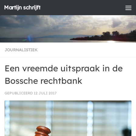
Martijn schrijft
Doorgaan naar inhoud
JOURNALISTIEK
Een vreemde uitspraak in de
Bossche rechtbank
GEPUBLICEERD
12 JULI 2017