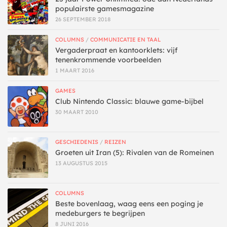
populairste gamesmagazine
26 SEPTEMBER 2018
COLUMNS
/
COMMUNICATIE EN TAAL
Vergaderpraat en kantoorklets: vijf
tenenkrommende voorbeelden
1 MAART 2016
GAMES
Club Nintendo Classic: blauwe game-bijbel
30 MAART 2010
GESCHIEDENIS
/
REIZEN
Groeten uit Iran (5): Rivalen van de Romeinen
13 AUGUSTUS 2015
COLUMNS
Beste bovenlaag, waag eens een poging je
medeburgers te begrijpen
8 JUNI 2016