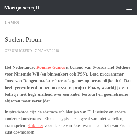
Martijn schrijft
Doorgaan naar inhoud
GAMES
Spelen: Proun
GEPUBLICEERD
17 MAART 2010
Het Nederlandse
Ronimo Games
is bekend van Swords and Soldiers
voor Nintendo Wii (en binnenkort ook PSN). Lead programmer
Joost van Dongen maakt echter ook games op persoonlijke titel. Dat
heeft geresulteerd in het interessante project
Proun
, waarbij je een
balletje met hoge snelheid over een kabel bestuurt en geometrische
objecten moet vermijden.
Inspiratiebron zijn de abstracte schilderijen van El Lissitsky en andere
moderne kunstenaars. Ehhm… typisch een geval van: niet vertellen,
maar spelen.
Klik hier
voor de site van Joost waar je een beta van Proun
kunt downloaden.