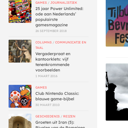
GAMES
/
JOURNALISTIEK
25 jaar Power Unlimited:
ode aan Nederlands’
populairste
gamesmagazine
26 SEPTEMBER 2018
COLUMNS
/
COMMUNICATIE EN
TAAL
Vergaderpraat en
kantoorklets: vijf
tenenkrommende
voorbeelden
1 MAART 2016
GAMES
Club Nintendo Classic:
blauwe game-bijbel
30 MAART 2010
GESCHIEDENIS
/
REIZEN
Groeten uit Iran (5):
Rivalen van de Romeinen