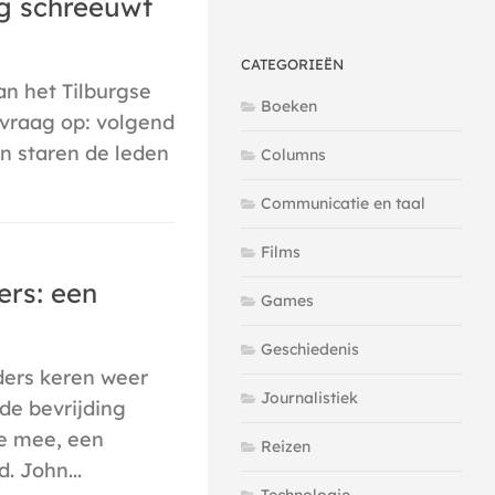
rg schreeuwt
CATEGORIEËN
van het Tilburgse
Boeken
 vraag op: volgend
n staren de leden
Columns
Communicatie en taal
Films
ers: een
Games
Geschiedenis
jders keren weer
Journalistiek
 de bevrijding
e mee, een
Reizen
. John...