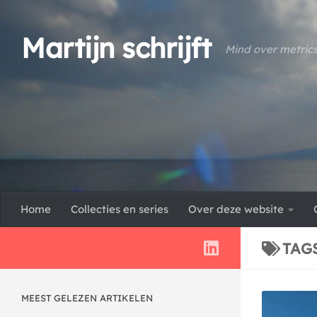
Doorgaan naar inhoud
Martijn schrijft
Mind over metric
Home
Collecties en series
Over deze website
TAG
MEEST GELEZEN ARTIKELEN