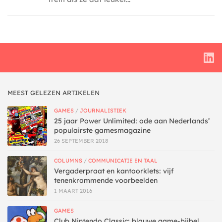
MEEST GELEZEN ARTIKELEN
GAMES
/
JOURNALISTIEK
25 jaar Power Unlimited: ode aan Nederlands’
populairste gamesmagazine
26 SEPTEMBER 2018
COLUMNS
/
COMMUNICATIE EN TAAL
Vergaderpraat en kantoorklets: vijf
tenenkrommende voorbeelden
1 MAART 2016
GAMES
Club Nintendo Classic: blauwe game-bijbel