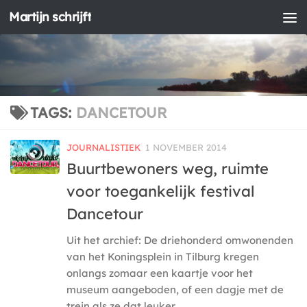
Martijn schrijft
Doorgaan naar inhoud
TAGS:
DANCETOUR
JOURNALISTIEK
1 NOVEMBER 2014
Buurtbewoners weg, ruimte
voor toegankelijk festival
Dancetour
Uit het archief: De driehonderd omwonenden
van het Koningsplein in Tilburg kregen
onlangs zomaar een kaartje voor het
museum aangeboden, of een dagje met de
trein als ze dat leuker...