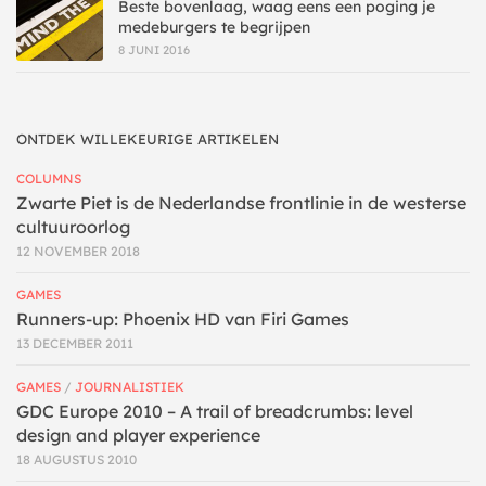
Beste bovenlaag, waag eens een poging je
medeburgers te begrijpen
8 JUNI 2016
ONTDEK WILLEKEURIGE ARTIKELEN
COLUMNS
Zwarte Piet is de Nederlandse frontlinie in de westerse
cultuuroorlog
12 NOVEMBER 2018
GAMES
Runners-up: Phoenix HD van Firi Games
13 DECEMBER 2011
GAMES
/
JOURNALISTIEK
GDC Europe 2010 – A trail of breadcrumbs: level
design and player experience
18 AUGUSTUS 2010