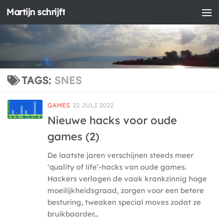
Martijn schrijft
Doorgaan naar inhoud
TAGS:
SNES
GAMES
22 JULI 2022
Nieuwe hacks voor oude
games (2)
De laatste jaren verschijnen steeds meer
‘quality of life’-hacks van oude games.
Hackers verlagen de vaak krankzinnig hoge
moeilijkheidsgraad, zorgen voor een betere
besturing, tweaken special moves zodat ze
bruikbaarder...