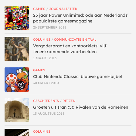
GAMES
/
JOURNALISTIEK
25 jaar Power Unlimited: ode aan Nederlands’
populairste gamesmagazine
26 SEPTEMBER 2018
COLUMNS
/
COMMUNICATIE EN TAAL
Vergaderpraat en kantoorklets: vijf
tenenkrommende voorbeelden
1 MAART 2016
GAMES
Club Nintendo Classic: blauwe game-bijbel
30 MAART 2010
GESCHIEDENIS
/
REIZEN
Groeten uit Iran (5): Rivalen van de Romeinen
13 AUGUSTUS 2015
COLUMNS