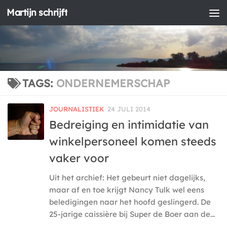
Martijn schrijft
Doorgaan naar inhoud
TAGS:
ONDERNEMERSCHAP
JOURNALISTIEK
24 JULI 2014
Bedreiging en intimidatie van
winkelpersoneel komen steeds
vaker voor
Uit het archief: Het gebeurt niet dagelijks,
maar af en toe krijgt Nancy Tulk wel eens
beledigingen naar het hoofd geslingerd. De
25-jarige caissière bij Super de Boer aan de...