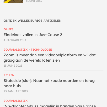
8 JUNI 2016
ONTDEK WILLEKEURIGE ARTIKELEN
GAMES
Eindeloos vallen in Just Cause 2
4 JANUARI 2011
JOURNALISTIEK
/
TECHNOLOGIE
Zoom is meer dan een videobelplatform en wil dat
graag aan de wereld laten zien
13 JUNI 2025
REIZEN
Stateside (slot): Naar het koude noorden en terug
naar huis
23 JANUARI 2013
JOURNALISTIEK
‘NS-dochter Qbuzz mogelijk in handen van Franse