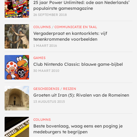
25 jaar Power Unlimited: ode aan Nederlands’
populairste gamesmagazine
26 SEPTEMBER 2018
COLUMNS
/
COMMUNICATIE EN TAAL
Vergaderpraat en kantoorklets: vijf
tenenkrommende voorbeelden
1 MAART 2016
GAMES
Club Nintendo Classic: blauwe game-bijbel
30 MAART 2010
GESCHIEDENIS
/
REIZEN
Groeten uit Iran (5): Rivalen van de Romeinen
13 AUGUSTUS 2015
COLUMNS
Beste bovenlaag, waag eens een poging je
medeburgers te begrijpen