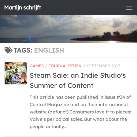
Martijn schrijft
Doorgaan naar inhoud
TAGS:
ENGLISH
GAMES
/
JOURNALISTIEK
2 SEPTEMBER 2013
Steam Sale: an Indie Studio’s
Summer of Content
This article has been published in issue #34 of
Control Magazine and on their international
website (defunct).Consumers love it to pieces:
Valve’s periodical sales. But what about the
people actually...