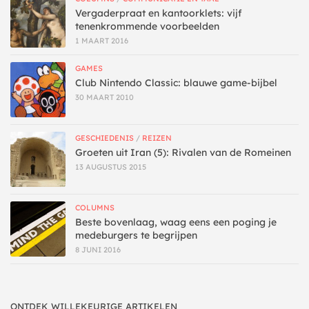
Vergaderpraat en kantoorklets: vijf
tenenkrommende voorbeelden
1 MAART 2016
GAMES
Club Nintendo Classic: blauwe game-bijbel
30 MAART 2010
GESCHIEDENIS
/
REIZEN
Groeten uit Iran (5): Rivalen van de Romeinen
13 AUGUSTUS 2015
COLUMNS
Beste bovenlaag, waag eens een poging je
medeburgers te begrijpen
8 JUNI 2016
ONTDEK WILLEKEURIGE ARTIKELEN