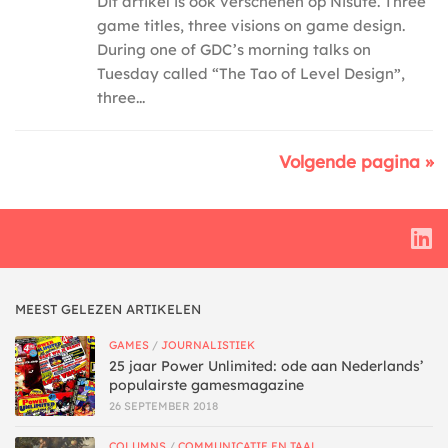
Dit artikel is ook verschenen op Nisute. Three
game titles, three visions on game design.
During one of GDC’s morning talks on
Tuesday called “The Tao of Level Design”,
three...
Volgende pagina »
MEEST GELEZEN ARTIKELEN
GAMES
/
JOURNALISTIEK
25 jaar Power Unlimited: ode aan Nederlands’
populairste gamesmagazine
26 SEPTEMBER 2018
COLUMNS
/
COMMUNICATIE EN TAAL