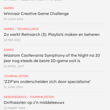
GAMES
Winnaar Creative Game Challenge
29 JUNI 2010
GAMES
/
TECHNOLOGIE
Zo werkt Retroarch (3): Playlists maken en beheren
10 MEI 2021
GAMES
Waarom Castlevania Symphony of the Night na 20
jaar nog steeds de beste 2D-game ooit is
23 APRIL 2017
JOURNALISTIEK
‘ZZP’ers onderscheiden zich door specialisme’
11 JUNI 2014
GESCHIEDENIS
/
JOURNALISTIEK
Onthaasten op z’n middeleeuws
15 MAART 2016